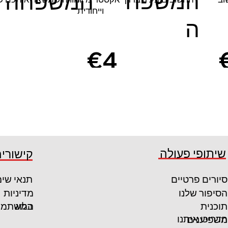
המשפח
המשפחה
וייחודית
ה
€4
5
קרא עוד
קרא עוד
שיתופי פעולה
קישורים
סיורים פרטיים
תנאי שי
הסיפור שלנו
מדיניות
המשתמש
תוכנית
בלוג
הדריכו איתנו
משפיענים