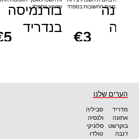
הריינה
בורנמיסה
האמנות החשובות בספרד
שהגיע בספרד
ופיה
בנדריד
€5
€3
5
5
קרא עוד
קרא עוד
הערים שלנו
מדריד
סביליה
אתונה
ולנסיה
בוקרשט
סלוניקי
ז'נבה
טולדו