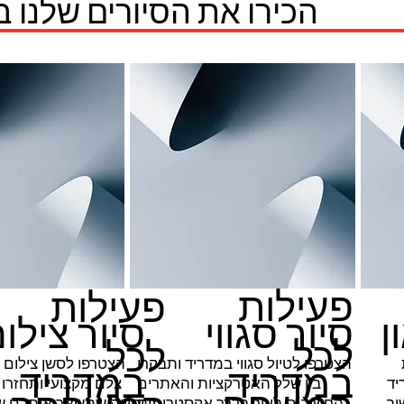
הכירו את הסיורים שלנו 
פעילות
פעילות
ן
סיור סגווי
סיור צילו
לכל
לכל
הצטרפו לטיול סגווי במדריד ותבקרו
הצטרפו לסשן צילום 
במדריד
במדריד
יד
בין שלל האטרקציות והאתרים
צלם מקצועי ותחזרו 
וב
החשובים בעיר בדרך אקסטרימית
וחוויה שתשאר איתכם ש