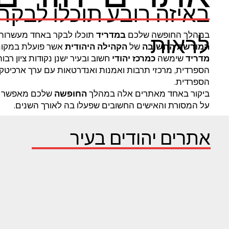
באיזה רובע תוכלו לבקר ו
במהלך החופשה שלכם
במדריד
תוכלו לבקר באחד מעשרות
לראות
המורשת החשובה
של
הקהילה היהודית
אשר פועלת במקום
מדריד
שימשה
כמרכז יהודי
חשוב ובעיר ישנן נקודות ציון רבו
הספרדית, מרכזי תרבות ואמנות ואנדרטאות עם ערך ארכיטק
הספרדית.
ביקור באחד מאתרים אלה במהלך
החופשה
שלכם מאפשר
על המסורת והאישים החשובים שפעלו בה לאורך השנים.
אתרים יהודים בעיר