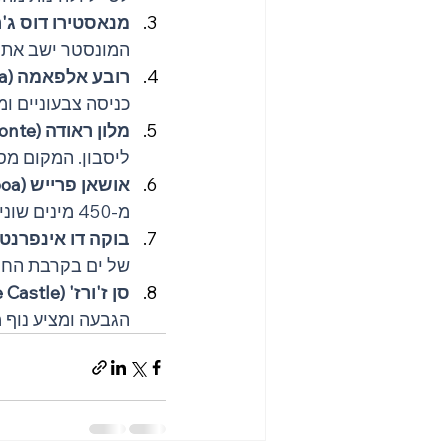
מנאסטירו דוס ג'רונימוס (astery
המונסטר ישב אתמו
רובע אלפאמה (Alfama):
כניסה צבעוניים ומ
מלון ראודה (Miradouro da Senhora do Monte):
ליסבון. המקום מ
אושאן פרייש (Oceanário de Lisboa):
מ-450 מינים שונים של יצורי ים. חוויה ייחודית לכל המשפחה.
בוקה דו אינפרנטי (oca do Inferno
של ים בקרבת החו
סן ז'ורז' (São Jorge Castle):
הגבעה ומציע נוף מ