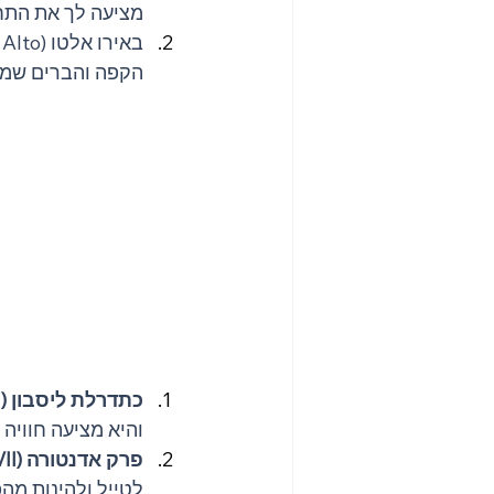
מציעה לך את התח
הקפה והברים שמתמ
כתדרלת ליסבון (Lisbon Cathedral):
והיא מציעה חוויה
פרק אדנטורה (Parque Eduardo VII):
לטייל ולהינות מה