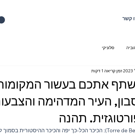
 קשר
וביה
סלוניקי
זמן קריאה 1 דקות
אשתף אתכם בעשור המקומות 
בון, העיר המדהימה והצבעונ
רטוגזית. תהנה
טאו דה בלם (Torre de Belém): הכיכר הכל-כך יפה והכיכר ההיסטורית בס