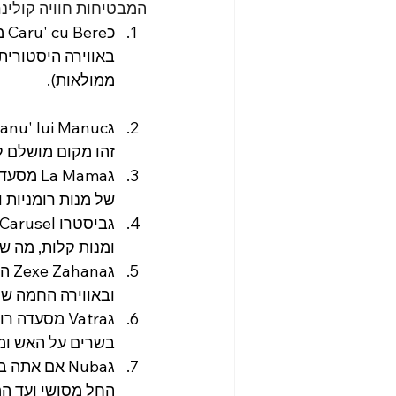
המבטיחות חוויה קולינר
כ
ממולאות).
זהו מקום מושלם ל
גa Mama
של מנות רומניות ו
ומנות קלות, מה ש
גna
ובאווירה החמה של
גVatra מסעד
בשרים על האש ומליגה (mămăligă 
גNuba אם א
החל מסושי ועד המ