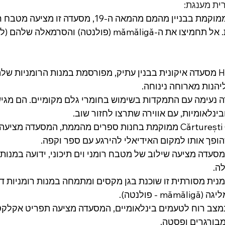
ית מענגת:
Caru' cu Bere ממוקמת בבניין מהמם מהמאה ה-19, מסעדה ז
באווירה היסטורית. אל תחמיצו את ה-mămăligă (פולנטה) והסרמ
גHanu' lui Manuc מסעדה איקונית בבנין עתיק, מפורסמת במנות הרומניות 
יהנות מארוחה נינוחה.
L מסעדה נעימה עם התמקדות בשימוש בחומרי גלם מקומיים. הם מגי
בינלאומיות, עם אווירה שתרצו לחזור שוב.
גביסטרו Cărturești Carusel ממוקמת בחנות ספרים מהממת, המסעדה מ
הופך אותו למקום האידיאלי להירגע עם ספר וקפה.
Zexe Zaha המסעדה מציעה שילוב של מטבח רומני וים תיכוני, ידועה במנ
ה.
ה רומנית מסורתית זו שוכנת בגן מקסים ומתמחה במנות רומניות ד
- פולנטה).
תה במצב רוח לטעמים בינלאומיים, המסעדה מציעה תפריט אקלקט
בורגרים ופסטה.