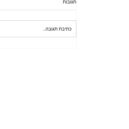
תגובות
כתיבת תגובה...
טיול יום בטולדו: מבוקר ועד
ערביים