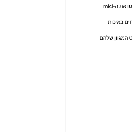
גCasa Doina מסעדה רומנית קלאסית שמתהדרת באווירה כפרית ופולקלורית. נסו את ה-mici 
ה נתחים באיכות 
תפריט המגוון שלהם 