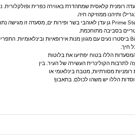
ריל) ותיהנו ממוזיקה חיה.
גPrime Steaks & Seafood גן עדן לאוהבי בשר ופירות ים, מסעדה זו מגיש
טריים בסביבה מתוחכמת.
גBistro Vilacrosse ביסטרו נעים עם מגוון מנות אירופאיות ובינלאומיות. ה
 חיך.
מסעדות הללו בטוח יפתיעו את בלוטות 
 לתרבות הקולינרית העשירה של העיר. בין 
ומניות מסורתיות, מטבח בינלאומי או 
מוסדות הללו יש משהו לכולם. בתאבון!