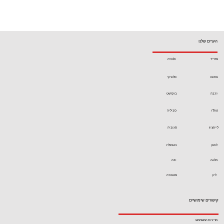
הערים שלנו
מדריד
ולנסיה
אתונה
סלוניקי
ז'נבה
בוקרשט
טולדו
סביליה
לייפציג
סגוביה
לוזאן
נאפפליו
מלגה
וינה
ליון
מטאורה
קישורים שימושיים
מדיניות המשתמש