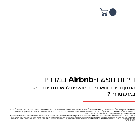
דירות נופש ו-Airbnb במדריד
מה הן הדירות והאזורים המומלצים להשכרת דירת נופש
במרכז מדריד?
השכרת דירת נופש
במהלך החופשה שלכם
במדריד
תאפשר לכם לקבל
טעימה מאורח החיים המקומי
וכמו כן לקבל
פרטיות
רבה יותר ביחס ללינה בבית מלון. לבחירת
הדירה בה תרצו
להתארח במדריד
יש משקל מרכזי בתכנון החופשה שלכם מפני שבחירה נכונה תעזור לכם לבקר באתריה החשובים של העיר,
להיות קרובים לנקודת
מפגש לסיורים
וכן להגיע למקומות בילוי וחיי לילה במרחק הליכה.
על מנת להפוך לכם את החופשה
במדריד
למושלמת
ריכזנו בעבורכם
מטה
מגוון דירות מומלצות
החל מדירות סטודיו נעימות ועד לפנטהאוזים מרווחים
שמתאימים לכל
המשפחה
. מרבית הדירות ממוקמות
בשכונות מרכזיות ובטוחות
שיאפשרו לכם להנות מהאווירה התוססת של העיר ובמקביל להנות מהשקט והנוחות של אירוח בבית
מגורים פרטי.