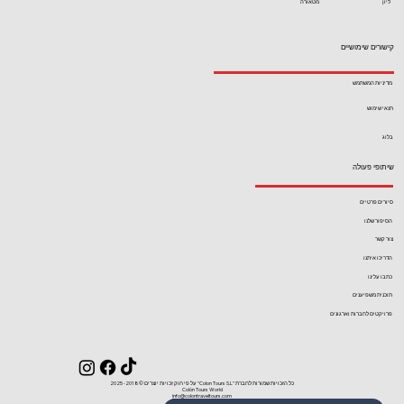
ליון
מטאורה
קישורים שימושיים
מדיניות המשתמש
תנאי שימוש
בלוג
שיתופי פעולה
סיורים פרטיים
הסיפור שלנו
צור קשר
הדריכו איתנו
כתבו עלינו
תוכנית משפיענים
פרויקטים לחברות וארגונים
כל הזכויות שמורות לחברת ''Colon Tours S.L'' על פי חוק זכויות יוצרים ©2018- 2025
Colón Tours World
info@colontraveltours.com