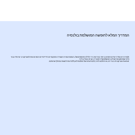
המדריך המלא לחופשה המושלמת בולנסיה
ולנסיה היא אחד היעדים החמים ביותר באירופה. חיי הלילה התוססים שלו, הגסטרונומיה העשירה והמקומיים הידידותיים הופכים אותו לאטרקטיבי ומיוחד עבור
כל מי שמחפש את השילוב המושלם של היסטוריה, קניות, אוכל ובידור.
יש מאות אטרקציות בעיר הזו, אז החלטנו להכין לכם רשימה של המלצות לאן ללכת ומה לעשות במהלך שהותכם.