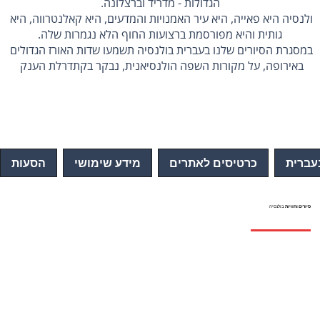
ולנסיה היא פאייה, היא עיר האמנויות והמדעים, היא קאלנטרווה, היא 
במסגרת הסיורים שלנו בעברית בולנסיה תשמעו שדות האורז הגדולים 
באירופה, על מקורות השפה הולנסיאנית, נבקר בקתדרלת הענק 
בעמוד תוכלו לקרוא על מסעדות הפאייה הטובות בעיר, על המוזיאונים 
החשובים שבהם חובה לבקר, על אטרקציות לילדים ועל החופים 
השווים באיזור.
עברית
כרטיסים לאתרים
מידע שימושי
הסעות
סיורים וחוויות
בולנסיה