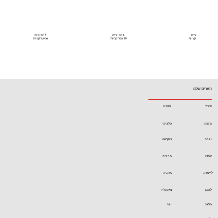
3
סיורים
14
סיורים
15
סיורים
6
אטרקציות
19
אטרקציות
6
אטרקציות
הערים שלנו
מדריד
ולנסיה
אתונה
סלוניקי
ז'נבה
בוקרשט
טולדו
סביליה
לייפציג
סגוביה
לוזאן
נאפפליו
מלגה
וינה