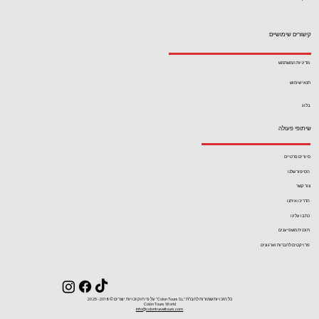
קישורים שימושיים
מדיניות המשתמש
תנאי שימוש
בלוג
שיתופי פעולה
סיורים פרטיים
הסיפור שלנו
צור קשר
הדריכו איתנו
כתבו עלינו
תוכנית משפיענים
פרויקטים לחברות וארגונים
כל הזכויות שמורות לחברת ''Colon Tours S.L'' על פי חוק זכויות יוצרים ©2018- 2025
Colón Tours World
info@colontraveltours.com