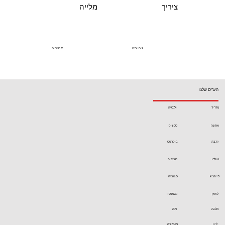
ציריך
מלייה
2
סיורים
2
סיורים
2
סיורים
הערים שלנו
מדריד
ולנסיה
אתונה
סלוניקי
ז'נבה
בוקרשט
טולדו
סביליה
לייפציג
סגוביה
לוזאן
נאפפליו
מלגה
וינה
ליון
מטאורה