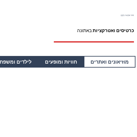
(סיור שקיעה (קיץ
כרטיסים ואטרקציות
באתונה
מוזיאונים ואתרים
חוויות ומופעים
לילדים ומשפחו