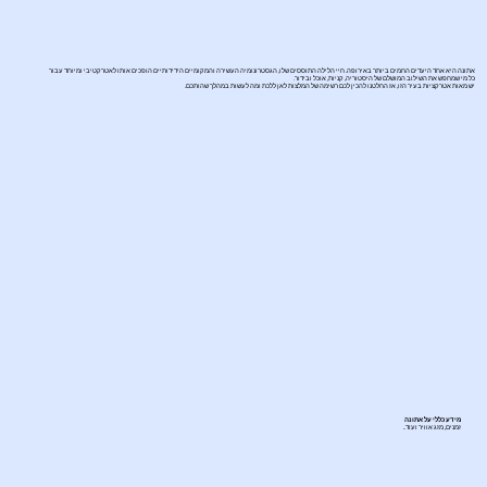
אתונה היא אחד היעדים החמים ביותר באירופה. חיי הלילה התוססים שלו, הגסטרונומיה העשירה והמקומיים הידידותיים הופכים אותו לאטרקטיבי ומיוחד עבור
כל מי שמחפש את השילוב המושלם של היסטוריה, קניות, אוכל ובידור.
יש מאות אטרקציות בעיר הזו, אז החלטנו להכין לכם רשימה של המלצות לאן ללכת ומה לעשות במהלך שהותכם.
מידע כללי על אתונה
זמנים, מזג אוויר ועוד..