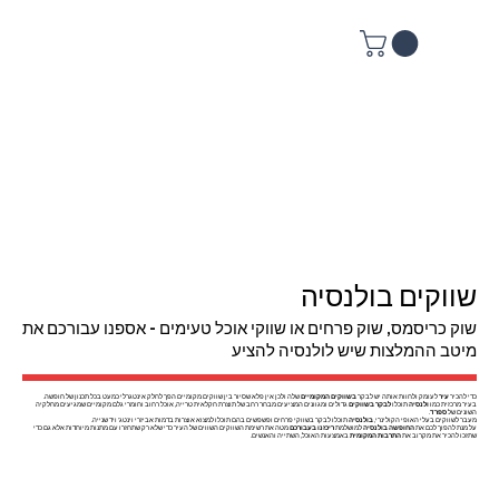
שווקים בולנסיה
שוק כריסמס, שוק פרחים או שווקי אוכל טעימים - אספנו עבורכם את
מיטב ההמלצות שיש לולנסיה להציע
כדי להכיר
עיר
לעומק ולחוות אותה יש לבקר
בשווקים המקומיים
שלה ולכן אין פלא שסיור בין שווקים מקומיים הפך לחלק אינטגרלי כמעט בכל תכנון של חופשה.
בעיר מרכזית כמו
ולנסיה
תוכלו
לבקר בשווקים
גדולים ומגוונים המציעים מבחר רחב של תוצרת חקלאית טרייה, אוכל רחוב וחומרי גלם מקומיים שמגיעים מחלקיה
השונים של
ספרד
.
מעבר לשווקים בעלי האופי הקולינרי,
בולנסיה
תוכלו לבקר בשווקי פרחים ופשפשים בהם תוכלו למצוא אוצרות בדמות אביזרי וינטג' ויד שנייה.
על מנת להפוך לכם את
החופשה בולנסיה
למושלמת
ריכזנו בעבורכם
מטה את רשימת השווקים השווים של העיר כדי שלא רק שתחזרו עם מתנות מיוחדות אלא גם כדי
שתזכו להכיר את מקרוב את
התרבות המקומית
באמצעות האוכל, השתייה והאנשים.