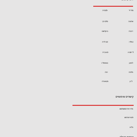
מדריד
ולנסיה
אתונה
סלוניקי
ז'נבה
בוקרשט
טולדו
סביליה
לייפציג
סגוביה
לוזאן
נאפפליו
מלגה
וינה
ליון
מטאורה
קישורים שימושיים
מדיניות המשתמש
תנאי שימוש
בלוג