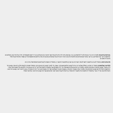
בטיחות ברחובות:
ולנסיה היא עיר בטוחה לטייל ולהסתובב בה. עם זאת, כדאי להיוודע לעובדה שכייסים רבים פועלים בעיר. דרושה תשומת לב יתרה על התיקים, הטלפונים
והחפצים יקרי ערך שעליכם, בעיקר באזורים צפופים כמו תחנות הרכבת, חופי הים ורחובות עמוסים במבקרים. סרבו להצעות מאנשים זרים, ושמרו על מרחק מינימלי
מעוברים ושבים.
תרבות טיפים:
בספרד לא נהוג להשאיר תשר לנותני השירות, אך אם קיבלתם שירות מצויין, הספרדים ישמחו לקבל מכם תוספת של כ 10% טיפ.
לגליזציה של סמים:
בספרד קיימת אי הפללה של צריכה וגידול קנאביס לשימוש פרטי-עצמי. כדי לצרוך קנאביס באופן חוקי בספרד תצטרכו לקחת חלק ב"מועדון קנאביס"
דרכו מגדלי קנאביס מוכרים את מרכולתם. בולנסיה קיימים מועדונים שכאלה. כדי להירשם למועדון תצטרכו לפנות אל חבר קיים ובאופן פיזי לחתום על ההצטרפות. אחרי
ההרשמה תוכלו לרכוש קנאביס מהמועדון ולצרוך אותו בשטחי המועדון ובשטח המגורים שלכם (הצריכה בשטחים ציבוריים היא אסורה). אם בידכם רישיון קנאביס רפואי,
תוכלו לתרגמו על ידי נוטריון לספרדית ולפנות איתו לשגרירות ספרד, כך תוכלו לקבל אישור זמני על שימוש וצריכת קנאביס רפואי בתחומי ספרד.