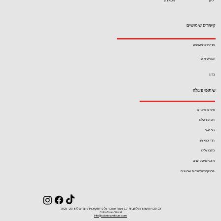
ליון
מטאורה
קישורים שימושיים
מדיניות המשתמש
תנאי שימוש
בלוג
שיתופי פעולה
סיורים פרטיים
הסיפור שלנו
צור קשר
הדריכו איתנו
כתבו עלינו
תוכנית משפיענים
פרויקטים לחברות וארגונים
כל הזכויות שמורות לחברת ''Colon Tours S.L'' על פי חוק זכויות יוצרים ©2018- 2025
Colón Tours World
info@colontraveltours.com