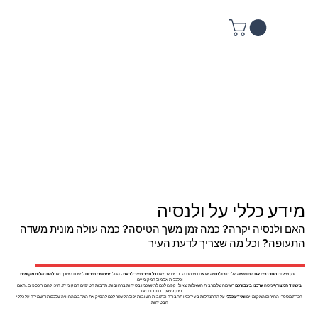
מידע כללי על ולנסיה
האם ולנסיה יקרה? כמה זמן משך הטיסה? כמה עולה מונית משדה
התעופה? וכל מה שצריך לדעת העיר
בזמן שאתם
מתכננים את החופשה
שלכם
בולנסיה
יש את רשימת הדברים שכמעט
כל תייר חייב לדעת
- החל
ממספרי חירום
למידת הצורך ועד
להתנהלות מקומית
וכלכלית אל מול המקומיים.
בעמוד המצורף
מטה
ערכנו בעבורכם
רשימה של מרבית השאלות שאולי קפצו לכם לראש כמו בטיחות ברחובות, תרבות הטיפים המקומית, היכן להמיר כספים, האם
ניתן לעשן ברחובות ועוד.
הכרת מספרי החירום המקומיים
ומידע כללי
על ההתנהלות בעיר כמו תחבורה וכתובות חשובות יכולה לעזור לכם להפיק את המרב מהחוויה שלכם תוך שמירה על כללי
הבטיחות.