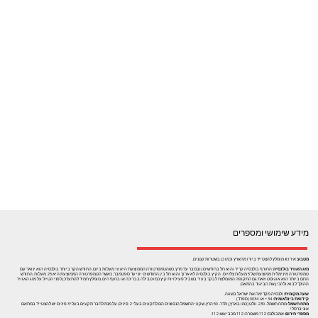
מידע שימושי ומספרים
מטבע:
אירו €, מומלץ להצטייד ביורו מהארץ וכמו כן בשטרות קטנים.
מזג האוויר בולנסיה:
החורף בולנסיה קריר והוא חל בחודשים נובמבר עד מרץ, כשהטמפרטורה הממוצעת היא 16 מעלות ביום. החודש הקר ביותר בולנסיה הוא ינואר עם
טמפרטורה מינימלית ממוצעת של 5 מעלות צלזיוס. הקיץ בולנסיה לא ארוך והוא חל בין החודשים יוני עד ספטמבר, כאשר הטמפרטורה הממוצעת היא 25 מעלות. החודש
החם ביותר הוא אוגוסט וזאת גם התקופה המומלצת לבקר בעיר בשביל פעילויות קיץ כמו טבילה בבריכה או בחוף הים. מומלץ תמיד להתעדכן לפני הטיול על מזג האוויר
ההולך לבוא ולהכין את הביגוד בהתאם.
שעה מקומית:
ולנסיה מקדימה את ישראל בשעה.
קידומת בינלאומית:
34+ או 0034 (ספרד)
מתח חשמל:
מתח חשמל- 230 וולט (כמו בארץ), תדר- 50 הרץ. שקעי החשמל הנפוצים הם לתקעים בעלי 2 פינים, על מנת לחבר תקעים בעלי 3 פינים יש להצטייד במתאם
אוניברסלי.
מספרי חירום:
אמבולנס: 112 משטרה: 112 מכבי אש: 112.