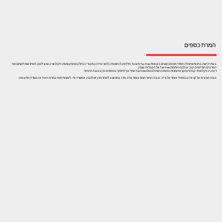
המרת כספים
בעת רכישה בחנות שיש לה הסדר מס מבקשים בקופות Tax free מעובד הדלפק לו תצטרכו להציג דרכון מקורי (בחלק מהמקומות ניתן להציג גם צילום). לאחר שמילאתם את
הפרטים הנדרשים יטביעו לכם חותמת Tax free על הקבלות עצמן.
דעו כי ניתן לאחד קבלות מקניות שונות באותה רשת לטופס Tax free אחד וכך לחסוך בטפסים וכן בגובה ההחזר.
גובה המע"מ על קניות בבספרד עומד על 21% וגובה החזר המס עומד על כ-13% בממוצע. לאחר מכן יש לכם 2 אפשרויות - לעשות זאת במרכז העיר או בשדה התעופה.