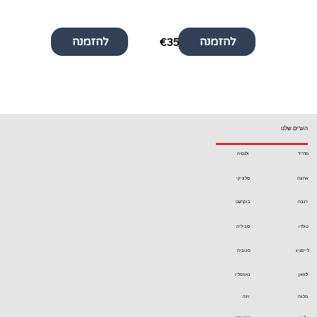
להזמנה
להזמנה
€35
€35
הערים שלנו
מדריד
ולנסיה
אתונה
סלוניקי
ז'נבה
בוקרשט
טולדו
סביליה
לייפציג
סגוביה
לוזאן
נאפפליו
מלגה
וינה