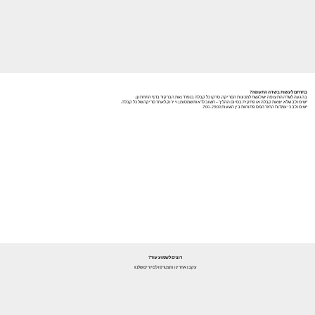
בחרתם לעשות בשדה התעופה?
בהגעה לשדה התעופה יש לגשת למכונות הסריקה, סרקו כל קבלה בנפרד (את הברקוד בדף התחתון).
*שימו לב שלא יוצאת קבלה או פתקית בסיום ההליך – חשוב לראות שמסומן וי ירוק לאחר סריקה של כל קבלה.
*שימו לב כי עמדות החזר המס פתוחות בין השעות 7:00-23:00.
רוצים לשמוע עוד?
עקבו אחרינו והצטרפו לסיורים שלנו!