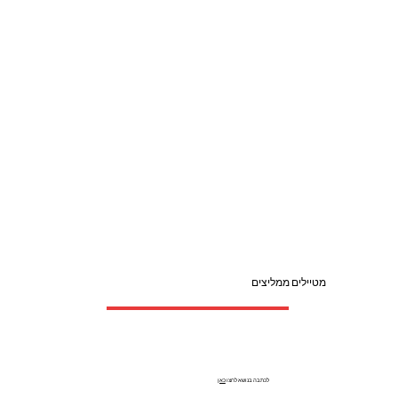
מטיילים ממליצים
לכתבה בנושא לחצו
כאן