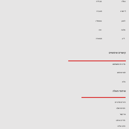
טולדו
סביליה
לייפציג
סגוביה
לוזאן
נאפפליו
מלגה
וינה
ליון
מטאורה
קישורים שימושיים
מדיניות המשתמש
תנאי שימוש
בלוג
שיתופי פעולה
סיורים פרטיים
הסיפור שלנו
צור קשר
הדריכו איתנו
כתבו עלינו