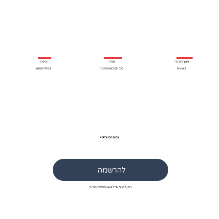
משך הסיור?
איפה?
מתי?
3 שעות
נקודת מפגש
בכל יום בשעה 10:00
עלות הסיור 45€
להרשמה
ניתן לבטל עד 48 שעות לפני הסיור