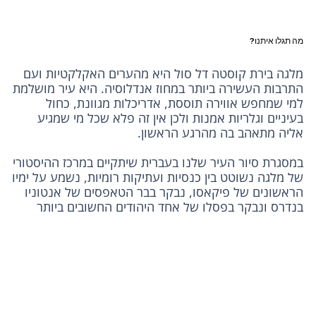
מה תגלו איתנו?
מלגה בירת קוסטה דל סול היא מהערים האקלקטיות ועם 
התרבות העשירה ביותר במחוז אנדלוסיה. היא עיר מושלמת 
למי שמחפש אווירה תוססת, אדריכלות מגוונת, כחול 
בעיניים וגלריות אמנות ולכן אין זה פלא שכל מי שמגיע 
במסגרת סיור העיר שלנו בעברית שיתקיים במרכז ההיסטורי 
של מלגה נשוטט בין כנסיות ועתיקות רומיות, נשמע על ימיו 
הראשונים של פיקאסו, נבקר בבר הטאפסים של אנטוניו 
בנדרס ונבקר בפסלו של אחד היהודים החשובים ביותר 
המלגניוס ידועים בפירות הים והדגים שלהם ולכן במסגרת 
הסיור נעצור בשוק המקומי בו מגישים מגוון מנות מקומיות 
ונגלה גם מדוע נקראים המקומיים "בוקרונס" שהם למעשה 