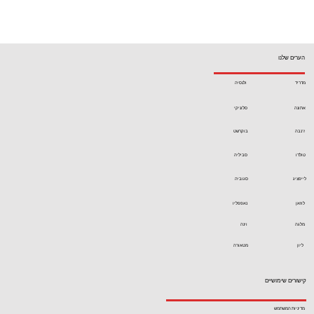
הערים שלנו
מדריד
ולנסיה
אתונה
סלוניקי
ז'נבה
בוקרשט
טולדו
סביליה
לייפציג
סגוביה
לוזאן
נאפפליו
מלגה
וינה
ליון
מטאורה
קישורים שימושיים
מדיניות המשתמש