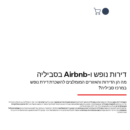
דירות נופש ו-Airbnb בסביליה
מה הן הדירות והאזורים המומלצים להשכרת דירת נופש
במרכז סביליה?
השכרת דירת נופש
במהלך החופשה שלכם
בסביליה
תאפשר לכם לקבל
טעימה מאורח החיים המקומי
וכמו כן לקבל
פרטיות
רבה יותר ביחס ללינה בבית מלון. לבחירת
הדירה בה תרצו
להתארח בסביליה
יש משקל מרכזי בתכנון החופשה שלכם מפני שבחירה נכונה תעזור לכם לבקר באתריה החשובים של העיר,
להיות קרובים לנקודת
מפגש לסיורים
וכן להגיע למקומות בילוי וחיי לילה במרחק הליכה.
על מנת להפוך לכם את החופשה
בסביליה
למושלמת
ריכזנו בעבורכם
מטה
מגוון דירות מומלצות
החל מדירות סטודיו נעימות ועד לפנטהאוזים מרווחים
שמתאימים לכל
המשפחה
. מרבית הדירות ממוקמות
בשכונות מרכזיות ובטוחות
שיאפשרו לכם להנות מהאווירה התוססת של העיר ובמקביל להנות מהשקט והנוחות של אירוח בבית
מגורים פרטי.