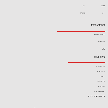
מלגה
וינה
ליון
מטאורה
קישורים שימושיים
מדיניות המשתמש
תנאי שימוש
בלוג
שיתופי פעולה
סיורים פרטיים
הסיפור שלנו
צור קשר
הדריכו איתנו
כתבו עלינו
תוכנית משפיענים
פרויקטים לחברות וארגונים