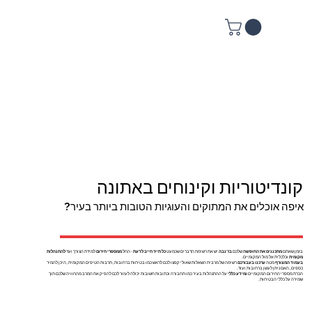
קונדיטוריות וקינוחים באתונה
איפה אוכלים את המתוקים והעוגיות הטובות ביותר בעיר?
בזמן שאתם
מתכננים את החופשה
שלכם
בז'נבה
יש את רשימת הדברים שכמעט
כל תייר חייב לדעת
- החל
ממספרי חירום
למידת הצורך ועד
להתנהלות
מקומית
וכלכלית אל מול המקומיים.
בעמוד המצורף
מטה
ערכנו בעבורכם
רשימה של מרבית השאלות שאולי קפצו לכם לראש כמו בטיחות ברחובות, תרבות הטיפים המקומית, היכן להמיר
כספים, האם ניתן לעשן ברחובות ועוד.
הכרת מספרי החירום המקומיים
ומידע כללי
על ההתנהלות בעיר כמו תחבורה וכתובות חשובות יכולה לעזור לכם להפיק את המרב מהחוויה שלכם תוך
שמירה על כללי הבטיחות.