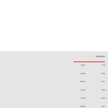
הערים שלנו
מדריד
ולנסיה
אתונה
סלוניקי
ז'נבה
בוקרשט
טולדו
סביליה
לייפציג
סגוביה
לוזאן
נאפפליו