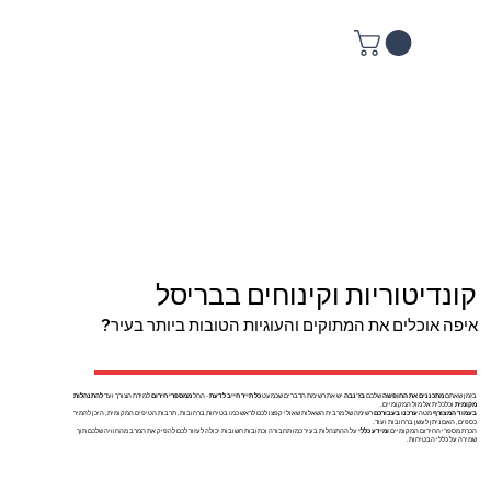
קונדיטוריות וקינוחים בבריסל
איפה אוכלים את המתוקים והעוגיות הטובות ביותר בעיר?
בזמן שאתם
מתכננים את החופשה
שלכם
בז'נבה
יש את רשימת הדברים שכמעט
כל תייר חייב לדעת
- החל
ממספרי חירום
למידת הצורך ועד
להתנהלות
מקומית
וכלכלית אל מול המקומיים.
בעמוד המצורף
מטה
ערכנו בעבורכם
רשימה של מרבית השאלות שאולי קפצו לכם לראש כמו בטיחות ברחובות, תרבות הטיפים המקומית, היכן להמיר
כספים, האם ניתן לעשן ברחובות ועוד.
הכרת מספרי החירום המקומיים
ומידע כללי
על ההתנהלות בעיר כמו תחבורה וכתובות חשובות יכולה לעזור לכם להפיק את המרב מהחוויה שלכם תוך
שמירה על כללי הבטיחות.