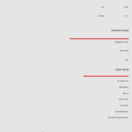
מלגה
וינה
ליון
מטאורה
קישורים שימושיים
מדיניות המשתמש
תנאי שימוש
בלוג
שיתופי פעולה
סיורים פרטיים
הסיפור שלנו
צור קשר
הדריכו איתנו
כתבו עלינו
תוכנית משפיענים
פרויקטים לחברות וארגונים