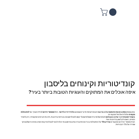
קונדיטוריות וקינוחים בליסבון
איפה אוכלים את המתוקים והעוגיות הטובות ביותר בעיר?
בזמן שאתם
מתכננים את החופשה
שלכם
בז'נבה
יש את רשימת הדברים שכמעט
כל תייר חייב לדעת
- החל
ממספרי חירום
למידת הצורך ועד
להתנהלות
מקומית
וכלכלית אל מול המקומיים.
בעמוד המצורף
מטה
ערכנו בעבורכם
רשימה של מרבית השאלות שאולי קפצו לכם לראש כמו בטיחות ברחובות, תרבות הטיפים המקומית, היכן להמיר
כספים, האם ניתן לעשן ברחובות ועוד.
הכרת מספרי החירום המקומיים
ומידע כללי
על ההתנהלות בעיר כמו תחבורה וכתובות חשובות יכולה לעזור לכם להפיק את המרב מהחוויה שלכם תוך
שמירה על כללי הבטיחות.