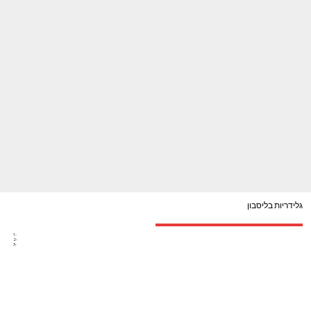
גלידריות בליסבון
1-
2-
3-