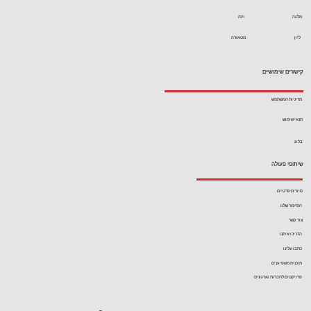
מלגה
וינה
ליון
מטאורה
קישורים שימושיים
מדיניות המשתמש
תנאי שימוש
בלוג
שיתופי פעולה
סיורים פרטיים
הסיפור שלנו
צור קשר
הדריכו איתנו
כתבו עלינו
תוכנית משפיענים
פרויקטים לחברות וארגונים