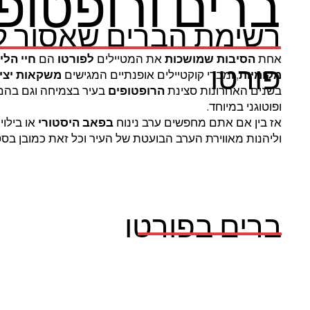
ברים ורופטופ
רשימת הברים שאסור ל
אחת
הסיבות שמושכות
את המטיילים
לפורטו
הם
חיי הלי
פורטו
מקומיות
, ומברי קוקטיילים אופנתיים המגישים
משקאות יציר
בשנים האחרונות סצינת
הרופטופים
בעיר בצמיחה וגם בהם
ופוטוגני במיוחד.
אז בין אם אתם מחפשים ערב נינוח
בפאב היסטורי
או בילוי
וליהנות מאווירת הערב הבועטת של העיר וכל זאת כמובן בסטי
ברים בפורטו