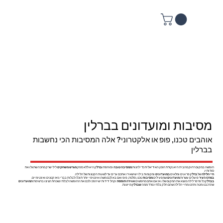
מסיבות ומועדונים בברלין
אוהבים טכנו, פופ או אלקטרוני? אלה המסיבות הכי נחשבות
בברלין
חופשה במקום רחוק מהבית היא נקודת הזמן האידיאלית כדי להנות
ממסיבה טובה
וסוחפת
וברלין
היא ללא ספק
מגרש משחקים
לילי שרק מחכה שתגלו את
סודותיו.
חיי הלילה
של
ברלין
פרועים ומלאים
במועדונים
ומקומות בילוי שישאירו אתכם ערים עד לשעות הקטנות של הלילה.
במרכז העיר
פועלים עשרות
מועדונים
שמפעילים
מסיבות
טכנו, סלסה, פופ ואם בא לכם משהו אינטימי יותר תוכלו לבלות בברי ג'אז קטנים ואינטימיים.
בברלין
כל פרפר לילה מוצא את המקום שלו. אז אם אתם מחפשים
אווירה תוססת
וקהל ידידותי שיהפכו לכם את החופשה לבלתי נשכחת הציצו ברשימת
המועדונים
שהרכבנו מטה ותהנו מחיי הלילה שהם חלק בלתי נפרד ממה
שברלין
מייצגת.