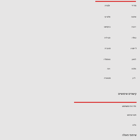
מדריד
ולנסיה
אתונה
סלוניקי
ז'נבה
בוקרשט
טולדו
סביליה
לייפציג
סגוביה
לוזאן
נאפפליו
מלגה
וינה
ליון
מטאורה
קישורים שימושיים
מדיניות המשתמש
תנאי שימוש
בלוג
שיתופי פעולה