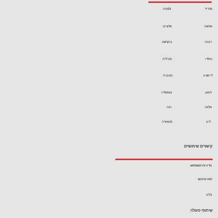
מדריד
ולנסיה
אתונה
סלוניקי
ז'נבה
בוקרשט
טולדו
סביליה
לייפציג
סגוביה
לוזאן
נאפפליו
מלגה
וינה
ליון
מטאורה
קישורים שימושיים
מדיניות המשתמש
תנאי שימוש
בלוג
שיתופי פעולה