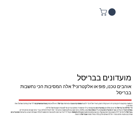
מועדונים בבריסל
אוהבים טכנו, פופ או אלקטרוני? אלה המסיבות הכי נחשבות
בבריסל
חופשה במקום רחוק מהבית היא נקודת הזמן האידיאלית כדי להנות
ממסיבה טובה
וסוחפת
ובריסל
היא ללא ספק
מגרש משחקים
לילי שרק מחכה שתגלו את
סודותיו.
חיי הלילה
של
בריסל
פרועים ומלאים
במועדונים
ומקומות בילוי שישאירו אתכם ערים עד לשעות הקטנות של הלילה.
במרכז העיר
פועלים עשרות
מועדונים
שמפעילים
מסיבות
טכנו, סלסה, פופ ואם בא לכם משהו אינטימי יותר תוכלו לבלות בברי ג'אז קטנים ואינטימיים.
בבריסל
כל פרפר לילה מוצא את המקום שלו. אז אם אתם מחפשים
אווירה תוססת
וקהל ידידותי שיהפכו לכם את החופשה לבלתי נשכחת הציצו ברשימת
המועדונים
שהרכבנו מטה ותהנו מחיי הלילה שהם חלק בלתי נפרד ממה
שבריסל
מייצגת.