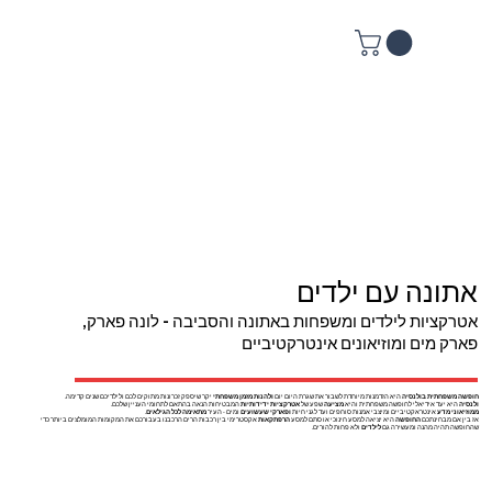
אתונה עם ילדים
אטרקציות לילדים ומשפחות באתונה והסביבה - לונה פארק,
פארק מים ומוזיאונים אינטרקטיביים
חופשה משפחתית בולנסיה
היא הזדמנות מיוחדת לשבור את שגרת היום יום
ולהנות מזמן משפחתי
יקר שיספק זכרונות מתוקים לכם ולילדיכם שנים קדימה.
ולנסיה
היא יעד אידיאלי לחופשה משפחתית והיא
מציעה
שפע של
אטרקציות ידידותיות
המבטיחות הנאה בהתאם לתחומי העניין שלכם.
ממוזיאוני מדע
אינטראקטיביים ומיצבי אמנות סוחפים ועד לגני חיות
ופארקי שעשועים
ומים - העיר
מתאימה לכל הגילאים
.
אז בין אם מבחינתכם
החופשה
היא יציאה למסע חינוכי או סתם למסע
הרפתקאות
אקסטרימי בין רכבות הרים הרכבנו בעבורכם את המקומות המומלצים ביותר כדי
שהחופשה תהיה מהנה ומעשירה גם
לילדים
ולא פחות להורים.