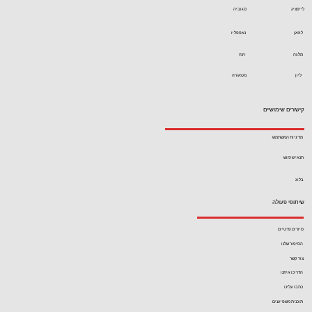
לייפציג
סגוביה
לוזאן
נאפפליו
מלגה
וינה
ליון
מטאורה
קישורים שימושיים
מדיניות המשתמש
תנאי שימוש
בלוג
שיתופי פעולה
סיורים פרטיים
הסיפור שלנו
צור קשר
הדריכו איתנו
כתבו עלינו
תוכנית משפיענים