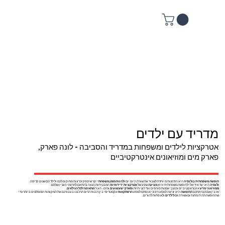
מדריד עם ילדים
אטרקציות לילדים ומשפחות במדריד והסביבה - לונה פארק,
פארק מים ומוזיאונים אינטרקטיביים
חופשה משפחתית בולנסיה
היא הזדמנות מיוחדת לשבור את שגרת היום יום
ולהנות מזמן משפחתי
יקר שיספק זכרונות מתוקים לכם ולילדיכם שנים קדימה.
ולנסיה
היא יעד אידיאלי לחופשה משפחתית והיא
מציעה
שפע של
אטרקציות ידידותיות
המבטיחות הנאה בהתאם לתחומי העניין שלכם.
ממוזיאוני מדע
אינטראקטיביים ומיצבי אמנות סוחפים ועד לגני חיות
ופארקי שעשועים
ומים - העיר
מתאימה לכל הגילאים
.
אז בין אם מבחינתכם
החופשה
היא יציאה למסע חינוכי או סתם למסע
הרפתקאות
אקסטרימי בין רכבות הרים הרכבנו בעבורכם את המקומות המומלצים ביותר כדי
שהחופשה תהיה מהנה ומעשירה גם
לילדים
ולא פחות להורים.