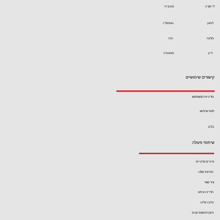
לייפציג
סגוביה
לוזאן
נאפפליו
מלגה
וינה
ליון
מטאורה
קישורים שימושיים
מדיניות המשתמש
תנאי שימוש
בלוג
שיתופי פעולה
סיורים פרטיים
הסיפור שלנו
צור קשר
הדריכו איתנו
כתבו עלינו
תוכנית משפיענים