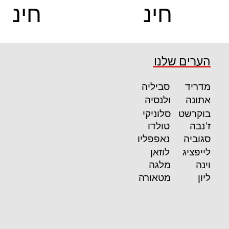
חינ
חינ
ם
ם
א עוד
קרא עוד
הערים שלנו
מדריד
סביליה
אתונה
ולנסיה
בוקרשט
סלוניקי
ז'נבה
טולדו
סגוביה
נאפפליו
לייפציג
לוזאן
וינה
מלגה
ליון
מטאורה