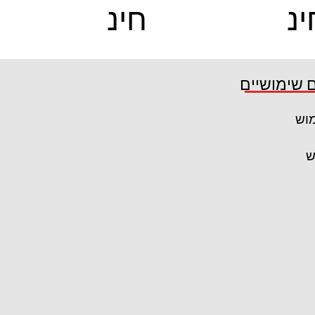
ינ
חינ
ם
קרא עוד
 שימושיים
מוש