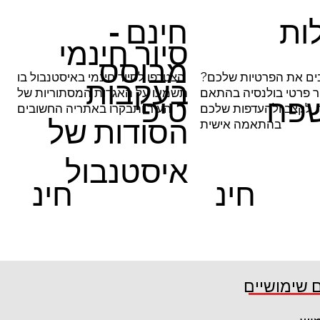
ות
חינם -
סיור חינמי
מבוסס
ים את הפרטיות שלכם?
הצטרפו לסיור חינמי באיסטנבול בו
בעקבות
ור פרטי בולנסיה בהתאם
תשמעו על האגדות המסתוריות של
פח
טיפ
, לקצב ולהעדפות שלכם
העיר ותבקרו באתריה החשובים
הסודות של
בהתאמה אישית
איסטנבול
חינ
חינ
ם
ם
עוד
קרא עוד
 שימושיים