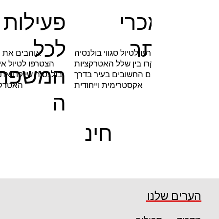
פעילות
מהנמכרי
לכל
ם ביותר
הכרת
הצטרפו לטיול סגווי בולנסיה
אוהבים את 
תרים
ותבקרו בין שלל האטרקציות
הצטרפו לטיול אי
המשפח
טייל
והאתרים החשובים בעיר בדרך
בולנסיה שייקח את
ספס
אקסטרימית וייחודית
האטרקצ
ה
חינ
ם
קרא עוד
קרא עוד
הערים שלנו