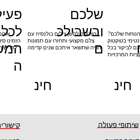
פעיל
שלכם
לכל
ובשבילכ
הנוחות שלכם?
הצטרפו לסשן צילום בולנסיה עם
אוהב
נטימי בטוקטוק
צלם מקצועי ותחזרו עם תמונות
הזמינו סי
המש
ם
כם לביקור בכל
וחוויה שתשאר איתכם שנים קדימה
לדרישות
יות המרכזיות
ה
חינ
חינ
ם
ם
קרא עוד
קרא 
שיתופי פעולה
קישורים