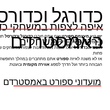
כדורגל וכדורס
איפה לצפות במשחקי כדו
באמסטרדם
יוון
היא
מעצמת ספורט
ואם אתם חובבי
כדורגל וכדורסל
תוכ
כרטיסים למשחקים
ובאיצדיונים חדשים ומרשימים.
חובבי הכדורסל
יוכלו להנות מההזדמנות לצפות במשחקים של
פחות.
אז לא משנה לאיזה
ספורט
אתם מתחברים במהלך החופשה
הגבוהה ביותר ועל הדרך לספוג
אווירה מקומית
ובועטת.
מועדוני ספורט באמסטרדם