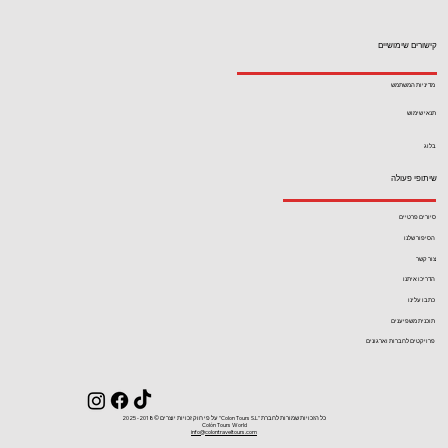
קישורים שימושיים
מדיניות המשתמש
תנאי שימוש
בלוג
שיתופי פעולה
סיורים פרטיים
הסיפור שלנו
צור קשר
הדריכו איתנו
כתבו עלינו
תוכנית משפיענים
פרויקטים לחברות וארגונים
כל הזכויות שמורות לחברת ''Colon Tours S.L'' על פי חוק זכויות יוצרים ©2018- 2025
Colón Tours World
info@colontraveltours.com