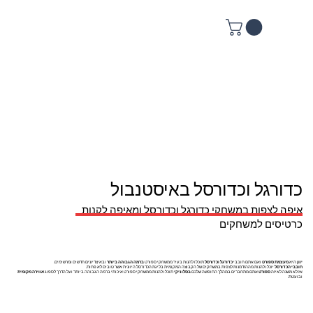
כדורגל וכדורסל באיסטנבול
איפה לצפות במשחקי כדורגל וכדורסל ומאיפה לקנות
כרטיסים למשחקים
יוון
היא
מעצמת ספורט
ואם אתם חובבי
כדורגל וכדורסל
תוכלו להנות בעיר ממשחקי ספורט
ברמה הגבוהה ביותר
ובאיצדיונים חדשים ומרשימים.
חובבי הכדורסל
יוכלו להנות מההזדמנות לצפות במשחקים של הקבוצה המקומית בליגת הכדורסל היוונית אשר טובים לא פחות.
אז לא משנה לאיזה
ספורט
אתם מתחברים במהלך החופשה שלכם
בסלוניקי
תוכלו להנות ממשחקי ספורט איכותי ברמה הגבוהה ביותר ועל הדרך לספוג
אווירה מקומית
ובועטת.