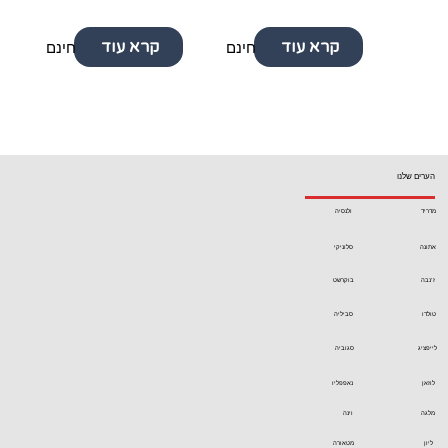
קרא עוד
קרא עוד
חינם
חינם
חינם
הערים שלנו
מדריד
ולנסיה
אתונה
סלוניקי
ז'נבה
בוקרשט
טולדו
סביליה
לייפציג
סגוביה
לוזאן
נאפפליו
מלגה
וינה
ליון
מטאורה