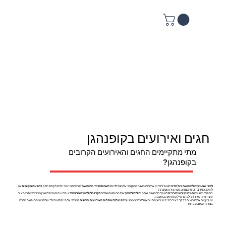
חגים ואירועים בקופנהגן
מתי מתקיימים החגים והאירועים הקרובים
בקופנהגן?
לפני שמגיעים לחופשה בולנסיה
חשוב לבדוק את לוח השנה המקומי על מנת לדעת
האם תאריכי החופשה
שבחרתם יעזרו לכם לקחת חלק
בחגיגה מקומית
או
להימנע מדברים שתכננתם כשהעיר מושבתת.
בספרד נחגגים
חגים ואירועים רבים
לאורך כל השנה ואלה
יכולים להפוך
את החופשה שלכם
לקרנבל ולחוויה מרגשת
או לחוויה מאכזבת שכן מרבית אתרי העיר
וחנויותיה סגורות ולכן כדאי לקחת זאת בחשבון.
אז בין אם אתם רוצים לבקר בעיר סביב אירוע מסוים או להימנע ממנו
צירפנו לכם את לוח האירועים והחגים
השנתי על פי חודשים כדי שתהנו מהחופשה שלכם
בצורה הטובה ביותר.