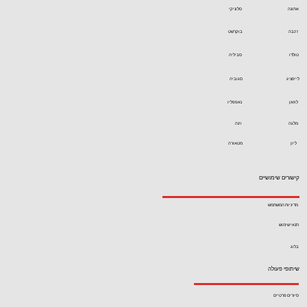
אתונה
סלוניקי
ז'נבה
בוקרשט
טולדו
סביליה
לייפציג
סגוביה
לוזאן
נאפפליו
מלגה
וינה
ליון
מטאורה
קישורים שימושיים
מדיניות המשתמש
תנאי שימוש
בלוג
שיתופי פעולה
סיורים פרטיים