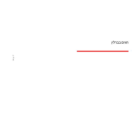
חגים בברלין
1-
2-
3-