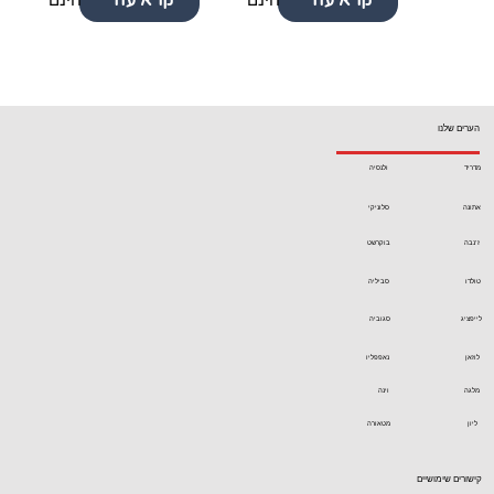
הערים שלנו
מדריד
ולנסיה
אתונה
סלוניקי
ז'נבה
בוקרשט
טולדו
סביליה
לייפציג
סגוביה
לוזאן
נאפפליו
מלגה
וינה
ליון
מטאורה
קישורים שימושיים