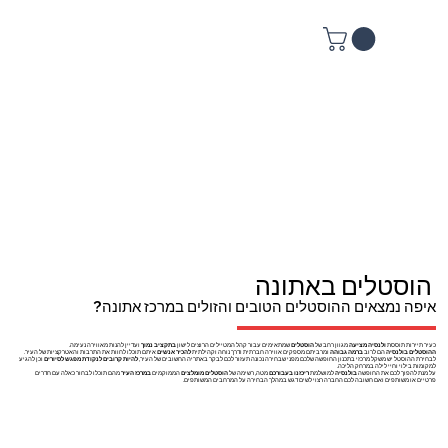
הוסטלים באתונה
איפה נמצאים ההוסטלים הטובים והזולים במרכז אתונה?
כעיר תיירות תוססת
ולנסיה מציעה
מגוון רחב של
הוסטלים
שמתאימים עבור קהל המטיילים הרוצים לישון
בתקציב נמוך
ועדיין להנות מאווירה נעימה.
ההוסטלים בולנסיה
הם לרוב
ברמה גבוהה
ומרביתם מספקים אווירה חברתית ודרך נוחה וקהילתית
להכיר אנשים
איתם תוכלו לחוות את התרבות והאטרקציות של העיר.
לבחירת ההוסטל יש משקל מרכזי בתכנון החופשה שלכם מפני שבחירה נכונה תעזור לכם לבקר באתריה החשובים של העיר,
להיות קרובים לנקודת מפגש לסיורים
וכן להגיע
למקומות בילוי וחיי לילה במרחק הליכה.
על מנת להפוך לכם את החופשה
בולנסיה
למושלמת
ריכזנו בעבורכם
מטה, רשימה של
הוסטלים מומלצים
הממוקמים
במרכז העיר
מהם תוכלו לבחור כאלה עם חדרים
פרטיים או משותפים ואם חשובה לכם החברה רצוי לשים דגש במהלך הבחירה על המרחבים המשותפים.