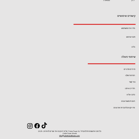
ליון
מטאורה
קישורים שימושיים
מדיניות המשתמש
תנאי שימוש
בלוג
שיתופי פעולה
סיורים פרטיים
הסיפור שלנו
צור קשר
הדריכו איתנו
כתבו עלינו
תוכנית משפיענים
פרויקטים לחברות וארגונים
כל הזכויות שמורות לחברת ''Colon Tours S.L'' על פי חוק זכויות יוצרים ©2018- 2025
Colón Tours World
info@colontraveltours.com