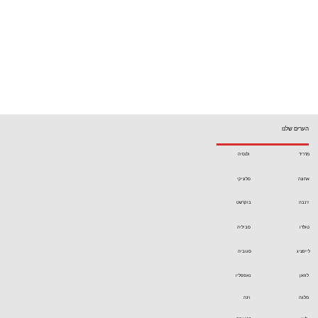
הערים שלנו
מדריד
ולנסיה
אתונה
סלוניקי
ז'נבה
בוקרשט
טולדו
סביליה
לייפציג
סגוביה
לוזאן
נאפפליו
מלגה
וינה