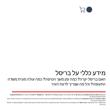
מידע כללי על בריסל
האם בריסל יקרה? כמה זמן משך הטיסה? כמה עולה מונית משדה
התעופה? וכל מה שצריך לדעת העיר
בזמן שאתם
מתכננים את החופשה
שלכם
בבריסל
יש את רשימת הדברים שכמעט
כל תייר חייב לדעת
- החל
ממספרי חירום
למידת הצורך ועד
להתנהלות מקומית
וכלכלית אל מול המקומיים.
בעמוד המצורף
מטה
ערכנו בעבורכם
רשימה של מרבית השאלות שאולי קפצו לכם לראש כמו בטיחות ברחובות, תרבות הטיפים המקומית, היכן להמיר כספים, האם
ניתן לעשן ברחובות ועוד.
הכרת מספרי החירום המקומיים
ומידע כללי
על ההתנהלות בעיר כמו תחבורה וכתובות חשובות יכולה לעזור לכם להפיק את המרב מהחוויה שלכם תוך שמירה על כללי
הבטיחות.