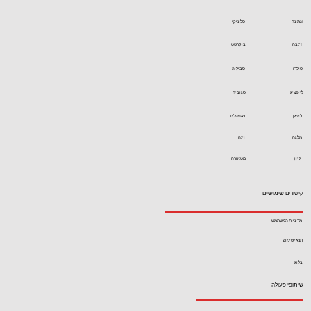
אתונה
סלוניקי
ז'נבה
בוקרשט
טולדו
סביליה
לייפציג
סגוביה
לוזאן
נאפפליו
מלגה
וינה
ליון
מטאורה
קישורים שימושיים
מדיניות המשתמש
תנאי שימוש
בלוג
שיתופי פעולה