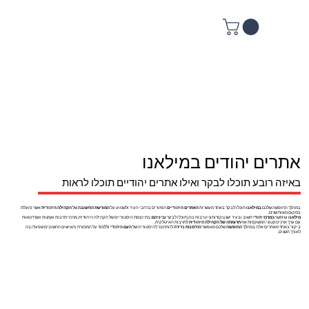
אתרים יהודים במילאנו
באיזה רובע תוכלו לבקר ואילו אתרים יהודיים תוכלו לראות
במהלך החופשה שלכם
במילאנו
תוכלו לבקר באחד מעשרות
האתרים היהודיים
הפזורים ברחבי העיר ולשמוע על
המורשת החשובה
של
הקהילה היהודית
אשר פועלת
במקום מאות שנים.
מילאנו
שימשה
כמרכז יהודי
חשוב ובעיר ישנן נקודות ציון רבות בהן תוכלו לבקר
וביניהם:
בתי כנסת היסטוריים של הקהילה היהודית, מרכזי תרבות ואמנות ואנדרטאות
עם ערך ארכיטקטוני המשקפות את
תרומתה של הקהילה היהודית
לתרבות האיטלקית.
ביקור באחד מאתרים אלה במהלך
החופשה
שלכם מאפשר
הזדמנות נדירה
להתחבר להיסטוריה של
העם היהודי
וללמוד על המסורת והאישים החשובים שפעלו בה
לאורך השנים.