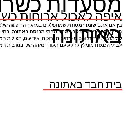
מסעדות כשרות
איפה לאכול ארוחות כשר
באתונה
בין אם אתם
שומרי מסורת
שמתפללים במהלך החופשה שלכם
באתונה
העיר אתם צריכים
לבקר
באחד
מבתי הכנסת באתונה
.
בתי 
של תרבות יהודית והם מארחים תערוכות ואירועים, תפילות המו
לבתי הכנסת
מומלץ להגיע עם תעודה מזהה שכן במרבית המקו
בית חבד באתונה