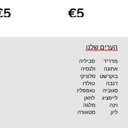
€5
€5
9
0
קרא עוד
קרא עוד
הערים שלנו
מדריד
סביליה
אתונה
ולנסיה
בוקרשט
סלוניקי
ז'נבה
טולדו
סגוביה
נאפפליו
לייפציג
לוזאן
וינה
מלגה
ליון
מטאורה