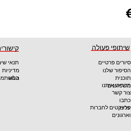
קרא עוד
€10
שיתופי פעולה
קישורים
0
קרא עוד
סיורים פרטיים
תנאי שי
הסיפור שלנו
מדיניות
המשתמש
תוכנית
בלוג
הדריכו איתנו
משפיענים
צור קשר
כתבו
פרויקטים לחברות
עלינו
וארגונים