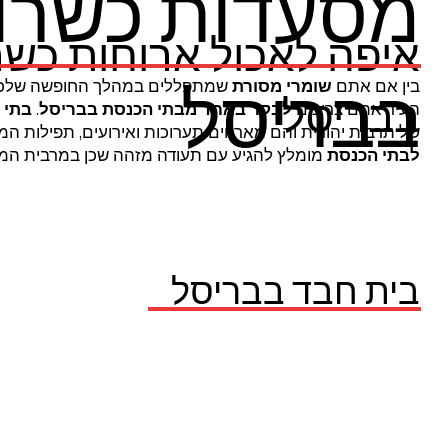
מסעדות כשרות
איפה לאכול ארוחות כשר
בבריסל
בין אם אתם
שומרי מסורת
שמתפללים במהלך החופשה שלכם
בבריסל
העיר אתם צריכים
לבקר
באחד
מבתי הכנסת בבריסל
.
בתי 
של תרבות יהודית והם מארחים תערוכות ואירועים, תפילות המו
לבתי הכנסת
מומלץ להגיע עם תעודה מזהה שכן במרבית המקו
בית חבד בבריסל