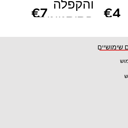
והקפלה
€7
€4
הסיסטינית
5
3
קרא עוד
 שימושיים
מוש