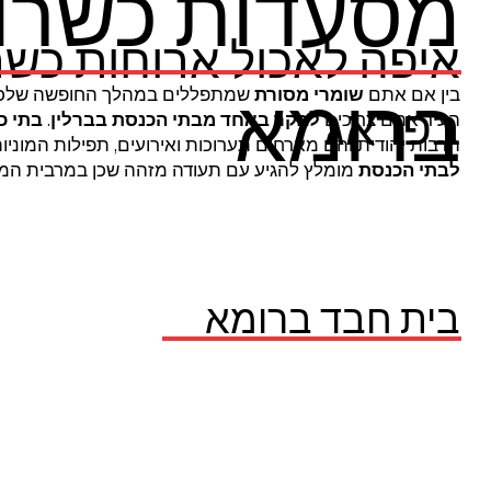
מסעדות כשרות
איפה לאכול ארוחות כשר
ברומא
בין אם אתם
שומרי מסורת
שמתפללים במהלך החופשה שלכם
בפראג
העיר אתם צריכים
לבקר
באחד
מבתי הכנסת בברלין
.
בתי כ
תרבות יהודית והם מארחים תערוכות ואירועים, תפילות המוניו
לבתי הכנסת
מומלץ להגיע עם תעודה מזהה שכן במרבית המקו
בית חבד ברומא