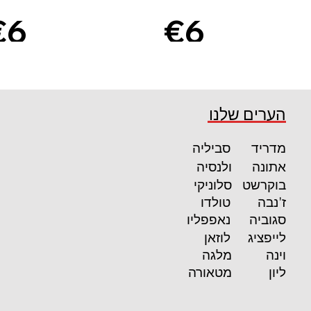
€6
€6
2
8
קרא עוד
קרא עוד
הערים שלנו
מדריד
סביליה
אתונה
ולנסיה
בוקרשט
סלוניקי
ז'נבה
טולדו
סגוביה
נאפפליו
לייפציג
לוזאן
וינה
מלגה
ליון
מטאורה