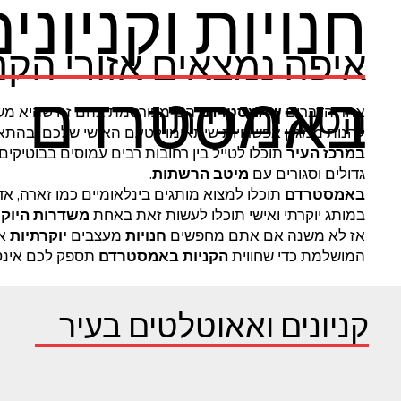
חנויות וקניוני
איפה נמצאים אזורי הקני
באמסטרדם
הטובים ביותר
אחד הדברים
שאמסטרדם
הכי מפורסמת בהם זה שהיא מש
להנות ממגוון אפשרויות שיתאימו לטעם האישי שלכם ובהת
במרכז העיר
תוכלו לטייל בין רחובות רבים עמוסים בבוטיקים, ח
גדולים וסגורים עם
מיטב הרשתות
.
באמסטרדם
במותג יוקרתי ואישי תוכלו לעשות זאת באחת
משדרות היוק
אז לא משנה אם אתם מחפשים
חנויות
מעצבים
יוקרתיות
או
המושלמת כדי שחווית
הקניות באמסטרדם
תספק לכם אינס
קניונים ואאוטלטים בעיר