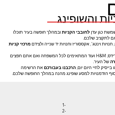
ם
ות והשופינג
משת כגן עדן
לחובבי הקניות
ובמהלך חופשה בעיר תוכלו
אם לתקציב שלכם.
נויות וינטג', אקססוריז וחנויות יד שנייה ולצידם
מרכזי קניות
תוכלו למצוא מותגים בינלאומיים כמו זארה, אדידס, H&M ועוד המתאימים לכל המשפחה ואם אתם חפצים
רה
של העיר.
 בייסיק לחיי היום יום,
הרכבנו בעבורכם
את הרשימה
וף הזדמנויות למסע שופינג מהנה במהלך החופשה שלכם.
1-
2-