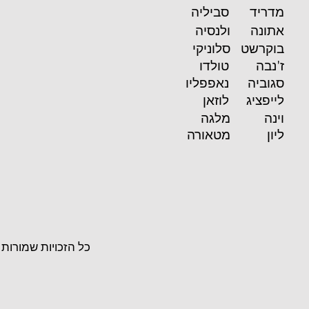
מדריד
סביליה
אתונה
ולנסיה
בוקרשט
סלוניקי
ז'נבה
טולדו
סגוביה
נאפפליו
לייפציג
לוזאן
וינה
מלגה
ליון
מטאורה
כל הזכויות שמורות לחברת ''Colon Tours S.L'' על פי חוק