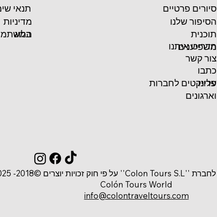
סיורים פרטיים
תנאי שי
הסיפור שלנו
מדיניות
המשתמש
תוכנית
בלוג
הדריכו איתנו
משפיענים
צור קשר
כתבו
פרויקטים לחברות
עלינו
וארגונים
 זכויות יוצרים ©2018- 2025
Colón Tours World
info@colontraveltours.com