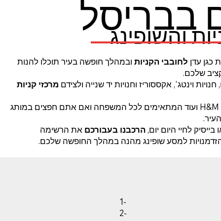
ים בבריסל
ות והשופינג
כגן עדן
לחובבי הקניות
ובמהלך חופשה בעיר תוכלו להנות
ציב שלכם.
נויות וינטג', אקססוריז וחנויות יד שנייה ולצידם
מרכזי קניות
תוכלו למצוא מותגים בינלאומיים כמו זארה, אדידס, H&M ועוד המתאימים לכל המשפחה ואם אתם חפצים במותג
עיר.
 בייסיק לחיי היום יום,
הרכבנו בעבורכם
את הרשימה
זדמנויות למסע שופינג מהנה במהלך החופשה שלכם.
1-
2-