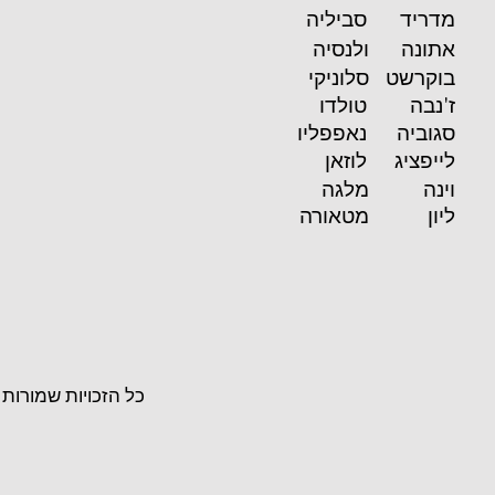
מדריד
סביליה
אתונה
ולנסיה
בוקרשט
סלוניקי
ז'נבה
טולדו
סגוביה
נאפפליו
לייפציג
לוזאן
וינה
מלגה
ליון
מטאורה
כל הזכויות שמורות לחברת ''Colon Tours S.L'' על פי חוק