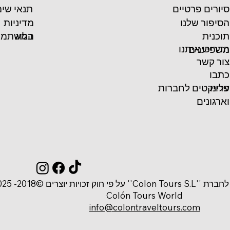
סיורים פרטיים
תנאי שי
הסיפור שלנו
מדיניות
המשתמש
תוכנית
בלוג
הדריכו איתנו
משפיענים
צור קשר
כתבו
פרויקטים לחברות
עלינו
וארגונים
 זכויות יוצרים ©2018- 2025
Colón Tours World
info@colontraveltours.com