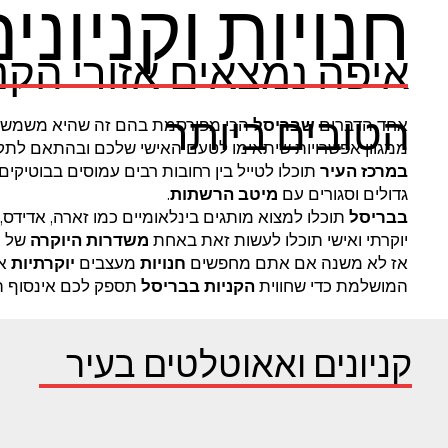
חנויות וקניונ
איפה נמצאים אזורי הקני
הטובים ביותר
אחד הדברים
שבריסל
הכי מפורסמת בהם זה שהיא משמשת 
ממגוון אפשרויות שיתאימו לטעם האישי שלכם ובהתאם לתק
במרכז העיר
תוכלו לטייל בין רחובות רבים עמוסים בבוטיקים, ח
גדולים וסגורים עם
מיטב הרשתות
.
בבריסל
יוקרתי ואישי תוכלו לעשות זאת באחת
משדרות היוקרה
של ה
אז לא משנה אם אתם מחפשים
חנויות
מעצבים
יוקרתיות
או
המושלמת כדי שחווית
הקניות בבריסל
תספק לכם אינסוף ה
קניונים ואאוטלטים בעיר