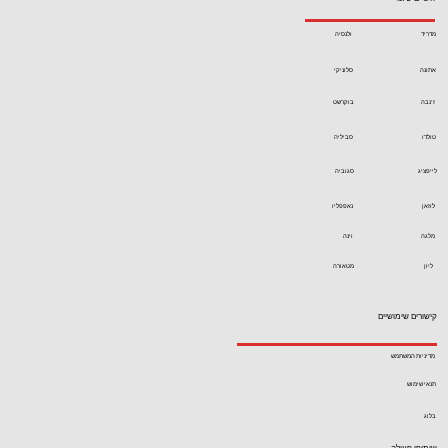
מדריד
ולנסיה
אתונה
סלוניקי
ז'נבה
בוקרשט
טולדו
סביליה
לייפציג
סגוביה
לוזאן
נאפפליו
מלגה
וינה
ליון
מטאורה
קישורים שימושיים
מדיניות המשתמש
תנאי שימוש
בלוג