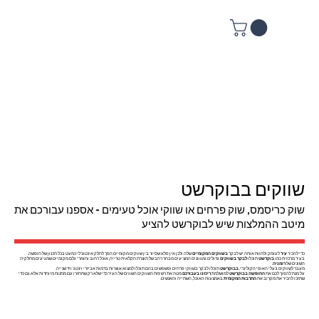
שווקים בבוקרשט
שוק כריסמס, שוק פרחים או שווקי אוכל טעימים - אספנו עבורכם את
מיטב ההמלצות שיש לבוקרשט להציע
כדי להכיר
עיר
לעומק ולחוות אותה יש לבקר
בשווקים המקומיים
שלה ולכן אין פלא שסיור בין שווקים מקומיים הפך לחלק אינטגרלי כמעט בכל תכנון של חופשה.
בעיר מרכזית כמו
בוקרשט
תוכלו
לבקר בשווקים
גדולים ומגוונים המציעים מבחר רחב של תוצרת חקלאית טרייה, אוכל רחוב וחומרי גלם מקומיים שמגיעים מחלקיה
השונים של
רומניה
.
מעבר לשווקים בעלי האופי הקולינרי,
בבוקרשט
תוכלו לבקר בשווקי פרחים ופשפשים בהם תוכלו למצוא אוצרות בדמות אביזרי וינטג' ויד שנייה.
על מנת להפוך לכם את
החופשה בבוקרשט
למושלמת
ריכזנו בעבורכם
מטה את רשימת השווקים השווים של העיר כדי שלא רק שתחזרו עם מתנות מיוחדות אלא גם כדי
שתזכו להכיר את מקרוב את
התרבות המקומית
באמצעות האוכל, השתייה והאנשים.