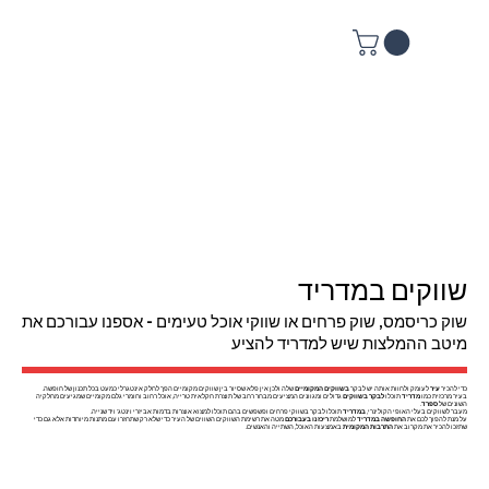
שווקים במדריד
שוק כריסמס, שוק פרחים או שווקי אוכל טעימים - אספנו עבורכם את
מיטב ההמלצות שיש למדריד להציע
כדי להכיר
עיר
לעומק ולחוות אותה יש לבקר
בשווקים המקומיים
שלה ולכן אין פלא שסיור בין שווקים מקומיים הפך לחלק אינטגרלי כמעט בכל תכנון של חופשה.
בעיר מרכזית כמו
מדריד
תוכלו
לבקר בשווקים
גדולים ומגוונים המציעים מבחר רחב של תוצרת חקלאית טרייה, אוכל רחוב וחומרי גלם מקומיים שמגיעים מחלקיה
השונים של
ספרד
.
מעבר לשווקים בעלי האופי הקולינרי,
במדריד
תוכלו לבקר בשווקי פרחים ופשפשים בהם תוכלו למצוא אוצרות בדמות אביזרי וינטג' ויד שנייה.
על מנת להפוך לכם את
החופשה במדריד
למושלמת
ריכזנו בעבורכם
מטה את רשימת השווקים השווים של העיר כדי שלא רק שתחזרו עם מתנות מיוחדות אלא גם כדי
שתזכו להכיר את מקרוב את
התרבות המקומית
באמצעות האוכל, השתייה והאנשים.