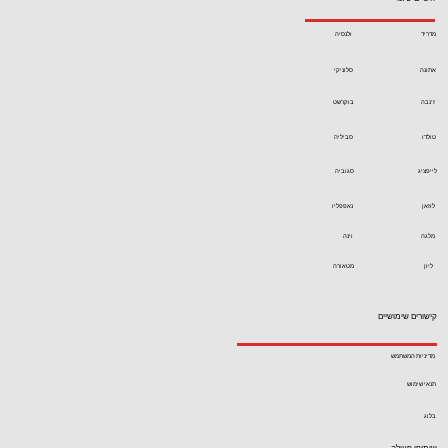
מדריד
ולנסיה
אתונה
סלוניקי
ז'נבה
בוקרשט
טולדו
סביליה
לייפציג
סגוביה
לוזאן
נאפפליו
מלגה
וינה
ליון
מטאורה
קישורים שימושיים
מדיניות המשתמש
תנאי שימוש
בלוג