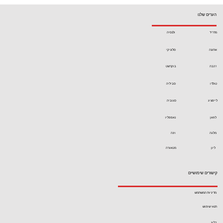
הערים שלנו
מדריד
ולנסיה
אתונה
סלוניקי
ז'נבה
בוקרשט
טולדו
סביליה
לייפציג
סגוביה
לוזאן
נאפפליו
מלגה
וינה
ליון
מטאורה
קישורים שימושיים
מדיניות המשתמש
תנאי שימוש
בלוג