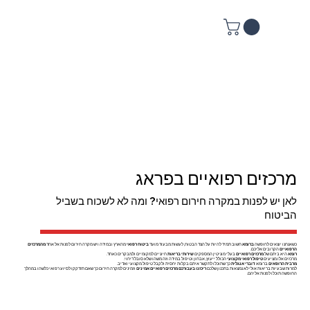
מרכזים רפואיים בפראג
לאן יש לפנות במקרה חירום רפואי? ומה לא לשכוח בשביל
הביטוח
כשאנחנו יוצאים לחופשה
ברומא
חשוב תמיד להיות על הצד הבטוח, לעשות מבעוד מועד
ביטוח רפואי
מהארץ ובמידה ויש מקרה חירום לפנות אל אחד
מהמרכזים
הרפואיים
הקרובים אליכם.
רומא
היא ביתם של
מרכזים רפואיים
בעלי מוניטין המספקים
שירותי בריאות
חיוניים למקומיים ולמבקרים כאחד.
מרכזים אלו מציעים
טיפול רפואי מקצועי
הכולל ייעוץ, אבחון וטיפול במידה וזה משהו שלא סובל דיחוי.
מרבית הרופאים
ברומא
דוברי אנגלית
כך שתוכלו לתקשר איתם בקלות יחסית ולקבל טיפול מקצועי ואדיב.
למרות שבעיות בריאות אולי לא נמצאות בתכנון שלכם
ריכזנו בעבורכם
מרכזים רפואיים אמינים
וזמינים למקרה חירום כך שאם תזדקקו לסיוע רפואי כלשהו במהלך
החופשה תוכלו לפנות אליהם.