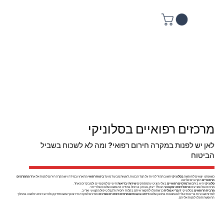
מרכזים רפואיים בסלוניקי
לאן יש לפנות במקרה חירום רפואי? ומה לא לשכוח בשביל
הביטוח
כשאנחנו יוצאים לחופשה
בסלוניקי
חשוב תמיד להיות על הצד הבטוח, לעשות מבעוד מועד
ביטוח רפואי
מהארץ ובמידה ויש מקרה חירום לפנות אל אחד
מהמרכזים
הרפואיים
הקרובים אליכם.
סלוניקי
היא ביתם של
מרכזים רפואיים
בעלי מוניטין המספקים
שירותי בריאות
חיוניים למקומיים ולמבקרים כאחד.
מרכזים אלו מציעים
טיפול רפואי מקצועי
הכולל ייעוץ, אבחון וטיפול במידה וזה משהו שלא סובל דיחוי.
מרבית הרופאים
בסלוניקי
דוברי אנגלית
כך שתוכלו לתקשר איתם בקלות יחסית ולקבל טיפול מקצועי ואדיב.
למרות שבעיות בריאות אולי לא נמצאות בתכנון שלכם
ריכזנו בעבורכם
מרכזים רפואיים אמינים
וזמינים למקרה חירום כך שאם תזדקקו לסיוע רפואי כלשהו במהלך
החופשה תוכלו לפנות אליהם.