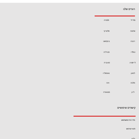
הערים שלנו
מדריד
ולנסיה
אתונה
סלוניקי
ז'נבה
בוקרשט
טולדו
סביליה
לייפציג
סגוביה
לוזאן
נאפפליו
מלגה
וינה
ליון
מטאורה
קישורים שימושיים
מדיניות המשתמש
תנאי שימוש
בלוג