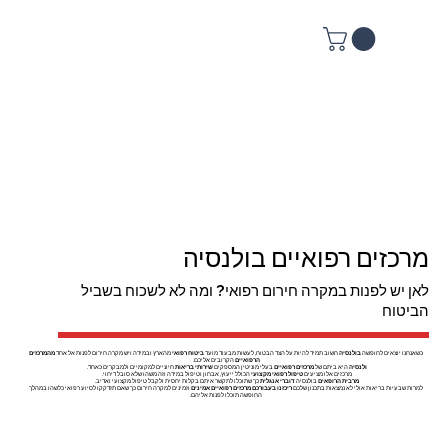
מרכזים רפואיים בולנסיה
לאן יש לפנות במקרה חירום רפואי? ומה לא לשכוח בשביל
הביטוח
כשאנחנו יוצאים לחופשה
בולנסיה
חשוב תמיד להיות על הצד הבטוח, לעשות מבעוד מועד
ביטוח רפואי
מהארץ ובמידה ויש מקרה חירום לפנות אל אחד
מהמרכזים
הרפואיים
הקרובים אליכם.
ולנסיה
היא ביתם של
מרכזים רפואיים
בעלי מוניטין המספקים
שירותי בריאות
חיוניים למקומיים ולמבקרים כאחד.
מרכזים אלו מציעים
טיפול רפואי מקצועי
הכולל ייעוץ, אבחון וטיפול במידה וזה משהו שלא סובל דיחוי.
מרבית הרופאים
בולנסיה
דוברי אנגלית
כך שתוכלו לתקשר איתם בקלות יחסית ולקבל טיפול מקצועי ואדיב.
למרות שבעיות בריאות אולי לא נמצאות בתכנון שלכם
ריכזנו בעבורכם
מרכזים רפואיים אמינים
וזמינים למקרה חירום כך שאם תזדקקו לסיוע רפואי כלשהו במהלך
החופשה תוכלו לפנות אליהם.