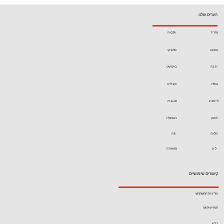
הערים שלנו
מדריד
ולנסיה
אתונה
סלוניקי
ז'נבה
בוקרשט
טולדו
סביליה
לייפציג
סגוביה
לוזאן
נאפפליו
מלגה
וינה
ליון
מטאורה
קישורים שימושיים
מדיניות המשתמש
תנאי שימוש
בלוג