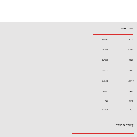
הערים שלנו
מדריד
ולנסיה
אתונה
סלוניקי
ז'נבה
בוקרשט
טולדו
סביליה
לייפציג
סגוביה
לוזאן
נאפפליו
מלגה
וינה
ליון
מטאורה
קישורים שימושיים