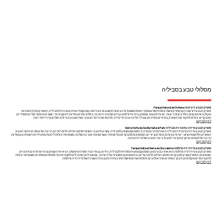
מסלולי טבע בסביליה
פארק הטבע דוניאנה Parque Natural de Doñana
פארק הטבע דוניאנה הוא אתר מורשת עולמית של אונסק"ו ואחת משמורות הביצות החשובות באירופה. ממוקם דרומית-מערבית לסביליה, הפארק מקיף מערכות
אקולוגיות מגוונות, כולל ביצות, דיונות, יערות ולגונות, ומספק בית גידול למגוון רחב של מיני חיות בר, כולל ציפורים נודדות, לינקס איברי ונשרים אימפריאליים ספרדיים.
המבקרים יכולים לחקור את הפארק בסיורים מודרכים, שבילי הליכה או טיולי סירה, ולחוות את היופי הטבעי ואת המגוון הביולוגי של הנוף הייחודי הזה.
לינק למיקום
פארק הטבע סיירה נורטה דה סביליה Sierra Norte de Sevilla Natural Park
פארק הטבע סיירה נורטה דה סביליה הוא רכס הרים מרהיב הממוקם מצפון לסביליה, ומציע לחובבי חוצות הזדמנויות לטיולים רגליים, רכיבה על אופניים וחקר הטבע.
הפארק כולל שטח טרשי, יערות עבותים וכפרים ציוריים, המספקים למבקרים נוף פנורמי עוצר נשימה וסביבה שלווה. משפחות יכולות ליהנות מפעילויות חוצות כגון צפרות,
רכיבה על סוסים ופיקניק תוך כדי לטבול ביופי הטבעי של סיירה נורטה.
לינק למיקום
פארק הטבע סיירה דה גרזלמה Parque Natural Sierra de Grazalema
פארק הטבע סיירה דה גרזלמה הוא אזור טבעי מוגן הממוקם צפונית מזרחית לסביליה, הידוע בנופי הגיר המדהימים שלו, הגיאיות העמוקים והיערות הים תיכוניים
השופעים. הפארק מציע למבקרים הזדמנויות לטיולים רגליים, טיפוס צוקים ותצפית על חיות בר, עם שבילים המובילים לתצפיות נוף ולמפלים נסתרים. משפחות יכולות
לחקור כפרים מקסימים, לבקר באתרים ארכיאולוגיים ולגלות את המורשת התרבותית והטבעית העשירה של סיירה דה גרזלמה.
לינק למיקום