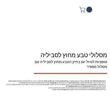
מסלולי טבע מחוץ לסביליה
אופציות לטיול יום בחיק הטבע מחוץ לסביליה עם
מסלול מסודר
יציאה מחוץ לגבולות העיר סביליה
במהלך החופשה שלכם היא
הזדמנות מצוינת
להיחשף
לאיזור הכפרי
של המדינה והוא יעזור לכם להתחבר למורשת
הטבע והנוף
הייחודי לאיזור. באיזור ישנן שפע של הזדמנויות
לטיולים רגליים
, רכיבה על אופניים,
פארקים
של צפרות ופינות חמד להתבוננות ולהרגיש קצת שלווה.
רבים ממסלולי
הטבע
מחוץ לעיר
נגישים
באמצעות תחבורה ציבורית ממרכז העיר אך לחלק מן המקומות תוכלו להגיע רק במידה ותשכירו רכב באחת מהסוכנויות בעיר.
במהלך הנסיעה תוכלו
להנות מנופים
מרשימים
וכפרים פסטורליים
.
אז אם אתם
חובבי טבע
ונוף אל תפספסו את זה, שווה לצאת ולחקור, ללכת ברגל ולהתחבר לטבע.
זוהי ללא ספק
חוויה בריאה
ואיכותית שתהפוך את החופשה שלכם
בסביליה
לבלתי נשכחת.