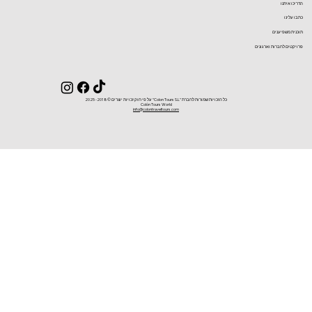
הדריכו איתנו
כתבו עלינו
תוכנית משפיענים
פרויקטים לחברות וארגונים
כל הזכויות שמורות לחברת ''Colon Tours S.L'' על פי חוק זכויות יוצרים ©2018- 2025
Colón Tours World
info@colontraveltours.com