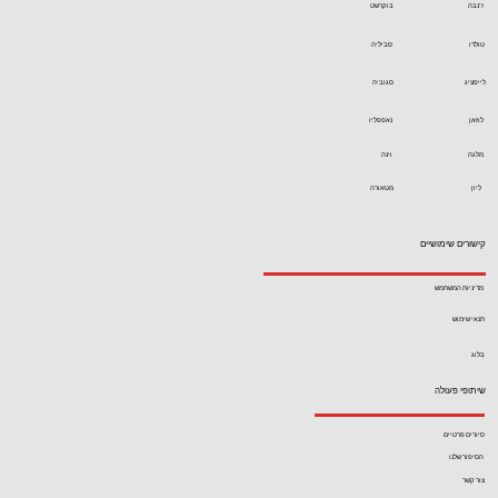
ז'נבה
בוקרשט
טולדו
סביליה
לייפציג
סגוביה
לוזאן
נאפפליו
מלגה
וינה
ליון
מטאורה
קישורים שימושיים
מדיניות המשתמש
תנאי שימוש
בלוג
שיתופי פעולה
סיורים פרטיים
הסיפור שלנו
צור קשר