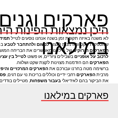
פארקים וגנים
היכן נמצאות הפינות היר
במילאנו
לא משנה באיזה תקופת זמן בשנה אנחנו נוסעים לטייל
תמיד 
שמספקות שקט והזדמנות לעצור
לנשום ולהתחבר לטבע
במ
הפארקים הירוקים
של מילאנו מאפשרים את הבריחה המושלמ
לרכוב על אופניים
בשבילים ציוריים, או פשוט
לטייל בין עצים
הפארקים
הם הזדמנות מצוינות לקצת שקט ושלווה.
ברשימה מטה בחרנו עבורכם את
הפארקים המרכזיים והיפי
מרבית
הפארקים
רחבי ידיים וכוללים בריכות נוי עם דגים,
פסל
את הביקור בהם לאידיאלי
בעבור משפחות
, מטיילים בודדים
פארקים במילאנו