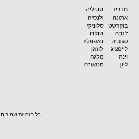
מדריד
סביליה
אתונה
ולנסיה
בוקרשט
סלוניקי
ז'נבה
טולדו
סגוביה
נאפפליו
לייפציג
לוזאן
וינה
מלגה
ליון
מטאורה
כל הזכויות שמורות לחברת ''Colon Tours S.L'' על פי חוק