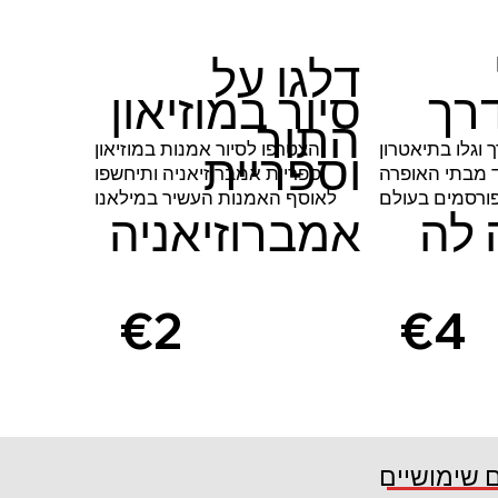
דלגו על
דרך
סיור במוזיאון
התור
 וגלו בתיאטרון
הצטרפו לסיור אמנות במוזיאון
וספריית
 מבתי האופרה
וספריית אמברוזיאניה ותיחשפו
ורסמים בעולם
לאוסף האמנות העשיר במילאנו
 לה
אמברוזיאניה
€2
€4
5
7
קרא עוד
 שימושיים