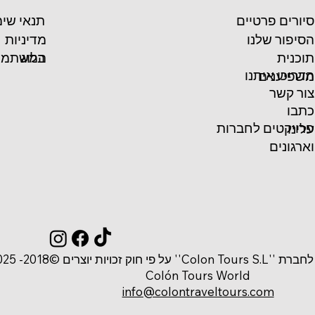
סיורים פרטיים
תנאי שי
הסיפור שלנו
מדיניות
המשתמש
תוכנית
בלוג
הדריכו איתנו
משפיענים
צור קשר
כתבו
פרויקטים לחברות
עלינו
וארגונים
 זכויות יוצרים ©2018- 2025
Colón Tours World
info@colontraveltours.com