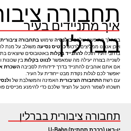
תחבורה ציבור
איך מתניידים בעיר
בברלין
במהלך החופשה שלכם
בולנסיה
שימוש
בתחבורה ציבורית
ה
ולכן אנחנו ממליצים לרכוש
כרטיס נסיעה
משולב על מנת להינ
ברחבי העיר תוכלו
להתנייד בקלות
באוטובוסים שיוצאים בתד
לשנייה בצורה יעילה מה שמאפשר
לנווט בקלות
בין שכונות 
אם אתם אוהבים להתנייד בדרך ידידותית לסביבה
השכרת או
יאפשר לכם לגלות נקודת מבט ייחודית על העיר.
עם רשת
התחבורה הציבורית
האמינה והמשולבת של
ולנסי
תשכחו לשמור היטב על הציוד שלכם כדי להימנע מכייסים פוט
תחבורה ציבורית בברלין
יו-באן (רכבת תחתית) U-Bahn