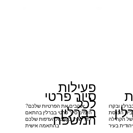
פעילות
ת
סיור פרטי
לכל
ברלין ובקרו
אוהבים את הפרטיות שלכם?
לין
בברלין
בית הכנסת
הזמינו סיור פרטי בברלין בהתאם
המשפח
של הקהילה
לדרישות, לקצב ולהעדפות שלכם
הודית בעיר
בהתאמה אישית