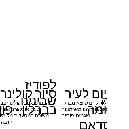
10
לפודיז
יול יום לעיר
סיור קולינרי
נחה
שבינינו
הצטרפו לטיול יום שיוצא מברלין
הצטרפו לסיור קולינרי בבר
קסומה
בברלין - פוד
לפוטסדאם ותהנו מארמונות
נטעם אוכל גרמני ובינ
ואגמים ציוריים
משובח במסעדות מקומיו
וטסדאם
הרבה א