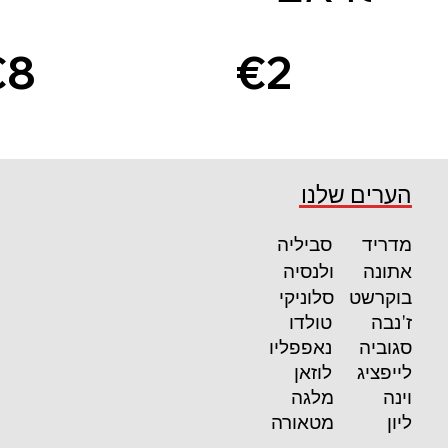
€8
€2
2
9
קרא עוד
קרא עוד
הערים שלנו
מדריד
סביליה
אתונה
ולנסיה
בוקרשט
סלוניקי
ז'נבה
טולדו
סגוביה
נאפפליו
לייפציג
לוזאן
וינה
מלגה
ליון
מטאורה