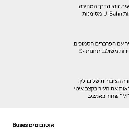
ר. זוהי הדרך המהירה
ביותר לטייל בין שכונות שונות ואטרקציות מרכזיות. תחנות U-Bahn מסומנות
ר עם הפרברים הסמוכים.
מערכת האס-באן משלים את מערכת ה-יו-באן ומציע שירות משולב. תחנות S-
 הציבורית של ברלין.
אות את העיר בקצב איטי
אוטובוסים Buses