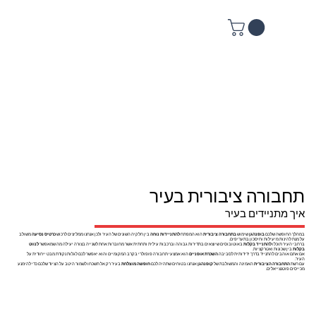
תחבורה ציבורית בעיר
איך מתניידים בעיר
במהלך החופשה שלכם
בופנהגן
שימוש
בתחבורה ציבורית
הוא המפתח
להתניידות נוחה
בין חלקיה השונים של העיר ולכן אנחנו ממליצים לרכוש
כרטיס נסיעה
משולב
על מנת להינות מיעילות וחיסכון בתעריפים.
ברחבי העיר תוכלו
להתנייד בקלות
באוטובוסים שיוצאים בתדירות גבוהה וברכבות עילית ותחתית אשר מחוברות אחת לשנייה בצורה יעילה מה שמאפשר
לנווט
בקלות
בין שכונות ואטרקציות.
אם אתם אוהבים להתנייד בדרך ידידותית לסביבה
השכרת אופניים
הוא אמצעי תחבורה פופולרי בקרב המקומיים והוא יאפשר לכם לגלות נקודת מבט ייחודית על
העיר.
עם רשת
התחבורה הציבורית
האמינה והמשולבת של
קופנהגן
אנחנו בטוחים שתהיה לכם
חופשה מוצלחת
בעיר רק אל תשכחו לשמור היטב על הציוד שלכם כדי להימנע
מכייסים פוטנצייאלים.