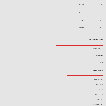
לייפציג
סגוביה
לוזאן
נאפפליו
מלגה
וינה
ליון
מטאורה
קישורים שימושיים
מדיניות המשתמש
תנאי שימוש
בלוג
שיתופי פעולה
סיורים פרטיים
הסיפור שלנו
צור קשר
הדריכו איתנו
כתבו עלינו
תוכנית משפיענים