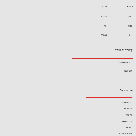
לייפציג
סגוביה
לוזאן
נאפפליו
מלגה
וינה
ליון
מטאורה
קישורים שימושיים
מדיניות המשתמש
תנאי שימוש
בלוג
שיתופי פעולה
סיורים פרטיים
הסיפור שלנו
צור קשר
הדריכו איתנו
כתבו עלינו
תוכנית משפיענים