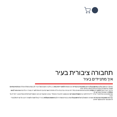
תחבורה ציבורית בעיר
איך מתניידים בעיר
במהלך החופשה שלכם
באיסטנבול
שימוש
בתחבורה ציבורית
הוא המפתח
להתניידות נוחה
בין חלקיה השונים של העיר ולכן אנחנו ממליצים לרכוש
כרטיס נסיעה
משולב על מנת להינות מיעילות וחיסכון בתעריפים.
ברחבי העיר תוכלו
להתנייד בקלות
באוטובוסים שיוצאים בתדירות גבוהה וברכבות עילית ותחתית אשר מחוברות אחת לשנייה בצורה יעילה מה שמאפשר
לנווט
בקלות
בין שכונות ואטרקציות.
אם אתם אוהבים להתנייד בדרך ידידותית לסביבה
השכרת אופניים
הוא אמצעי תחבורה פופולרי בקרב המקומיים והוא יאפשר לכם לגלות נקודת מבט ייחודית על
העיר.
עם רשת
התחבורה הציבורית
האמינה והמשולבת של
איסטנבול
אנחנו בטוחים שתהיה לכם
חופשה מוצלחת
בעיר רק אל תשכחו לשמור היטב על הציוד שלכם כדי
להימנע מכייסים פוטנצייאלים.