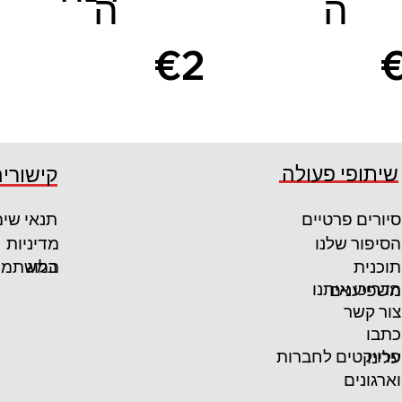
ה
ה
€2
0
קרא עוד
קרא עוד
שיתופי פעולה
קישורים
סיורים פרטיים
תנאי שי
הסיפור שלנו
מדיניות
המשתמש
תוכנית
בלוג
הדריכו איתנו
משפיענים
צור קשר
כתבו
פרויקטים לחברות
עלינו
וארגונים