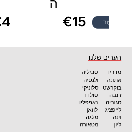
ה
€4
€15
קרא עוד
3
קרא עוד
הערים שלנו
מדריד
סביליה
אתונה
ולנסיה
בוקרשט
סלוניקי
ז'נבה
טולדו
סגוביה
נאפפליו
לייפציג
לוזאן
וינה
מלגה
ליון
מטאורה