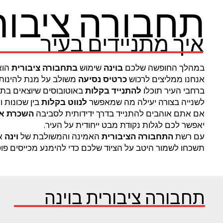
תחבורה ציבור
איך מתניידים בעיר
במהלך החופשה שלכם
בוינה
שימוש
בתחבורה ציבורית
הוא
אנחנו ממליצים לרכוש
כרטיס נסיעה
משולב על מנת להינות מ
ברחבי העיר תוכלו
להתנייד בקלות
באוטובוסים שיוצאים בתד
לשנייה בצורה יעילה מה שמאפשר
לנווט בקלות
בין שכונות 
אם אתם אוהבים להתנייד בדרך ידידותית לסביבה
השכרת או
יאפשר לכם לגלות נקודת מבט ייחודית על העיר.
עם רשת
התחבורה הציבורית
האמינה והמשולבת של
וינה
אנ
תשכחו לשמור היטב על הציוד שלכם כדי להימנע מכייסים פוט
תחבורה ציבורית בוינה