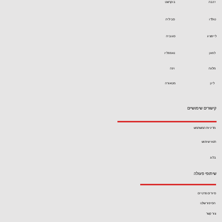
ז'נבה
בוקרשט
טולדו
סביליה
לייפציג
סגוביה
לוזאן
נאפפליו
מלגה
וינה
ליון
מטאורה
קישורים שימושיים
מדיניות המשתמש
תנאי שימוש
בלוג
שיתופי פעולה
סיורים פרטיים
הסיפור שלנו
צור קשר