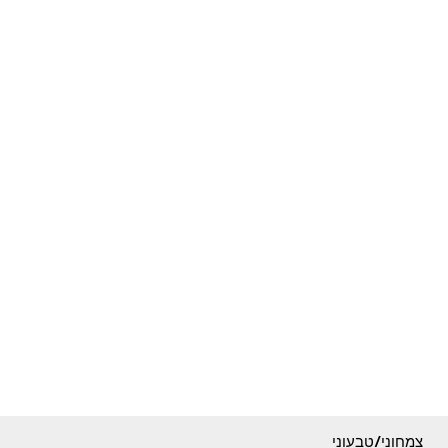
צמחוני/טבעוני