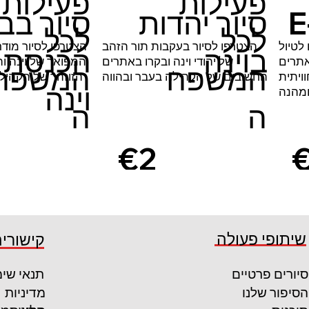
פעילות
פעילות
E-
סיור יהדות
סיור בב
לכל
לכל
E- בוינה ובקרו
הצטרפו לסיור בעקבות תור הזהב
הצטרפו לסיור מוד
בוינה
הכנסת 
אתרים
של יהודי וינה ובקרו באתרים
המפואר של וינה ו
המשפח
המשפח
ויתית
החשובים של הקהילה בעבר ובהווה
הזוזהר של הקהילה
וינה
מהנה
ה
ה
€2
0
קרא עוד
קרא עוד
שיתופי פעולה
קישורים
סיורים פרטיים
תנאי שי
הסיפור שלנו
מדיניות