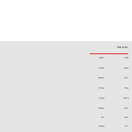
הערים שלנו
מדריד
ולנסיה
אתונה
סלוניקי
ז'נבה
בוקרשט
טולדו
סביליה
לייפציג
סגוביה
לוזאן
נאפפליו
מלגה
וינה
ליון
מטאורה