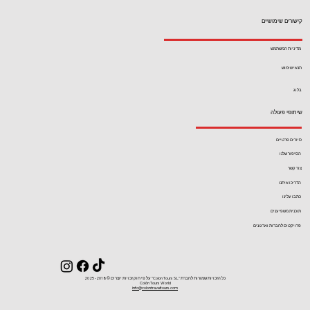
קישורים שימושיים
מדיניות המשתמש
תנאי שימוש
בלוג
שיתופי פעולה
סיורים פרטיים
הסיפור שלנו
צור קשר
הדריכו איתנו
כתבו עלינו
תוכנית משפיענים
פרויקטים לחברות וארגונים
כל הזכויות שמורות לחברת ''Colon Tours S.L'' על פי חוק זכויות יוצרים ©2018- 2025
Colón Tours World
info@colontraveltours.com