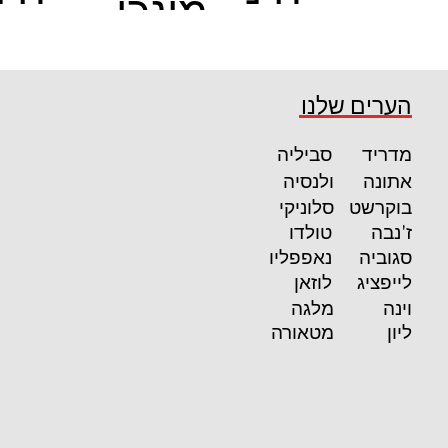
מינכן
ם
ם
קרא עוד
קרא עוד
הערים שלנו
מדריד
סביליה
אתונה
ולנסיה
בוקרשט
סלוניקי
ז'נבה
טולדו
סגוביה
נאפפליו
לייפציג
לוזאן
וינה
מלגה
ליון
מטאורה