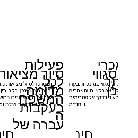
פעילות
נמכרי
יור סגווי
סיור מציאות
לכל
ביותר
צטרפו לטיול סגווי במינכן ותבקרו
הצטרפו לטיול מציאות מד
מינכן
מדומה
בין שלל האטרקציות והאתרים
ברחובות מינכן ובקרו בין
המשפח
חשובים בעיר בדרך אקסטרימית
האטרקציות והאתרים החשו
בעקבות
וייחודית
בעיר בדרך חוויתית ו
ה
עברה של
חינ
חינ