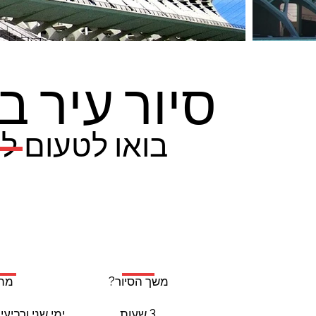
סיור עיר ב
בואו לטעום לט
מתי
משך הסיור?
ימי שני ורביעי בש
3 שעות