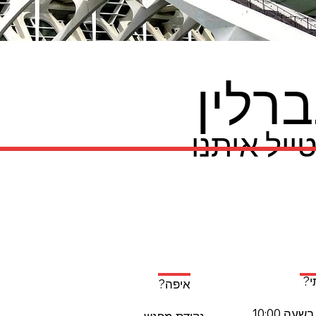
ברלין
ייל איתנו
?
איפה?
עה 10:00