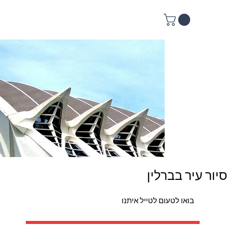
סיור עיר בברלין
בואו לטעום לטייל איתנו