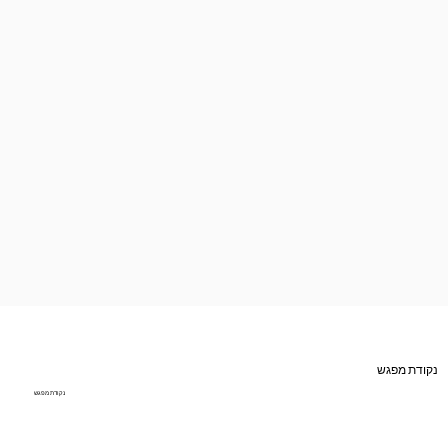
נקודת מפגש
נקודת מפגש