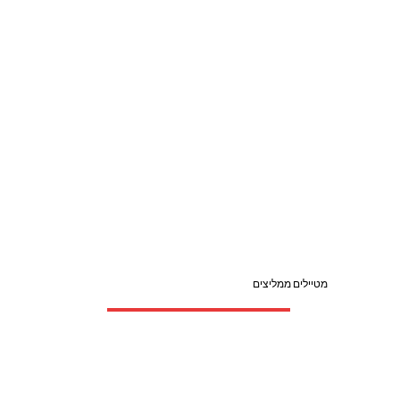
מטיילים ממליצים