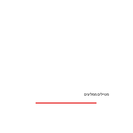
מטיילים ממליצים